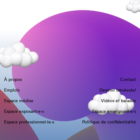
À propos
Contact
Emplois
Devenir bénévole!
Espace médias
Vidéos et balados
Espace exposant·e⋅s
Espace enseignant·e⋅s
Espace professionnel·le⋅s
Politique de confidentialité