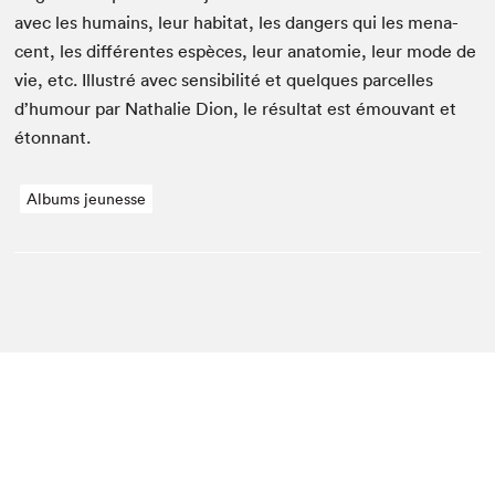
avec les humains, leur habi­tat, les dan­gers qui les men­a­
cent, les dif­férentes espèces, leur anatomie, leur mode de
vie, etc. Illus­tré avec sen­si­bil­ité et quelques par­celles
d’humour par Nathalie Dion, le résul­tat est émou­vant et
étonnant.
Albums jeunesse