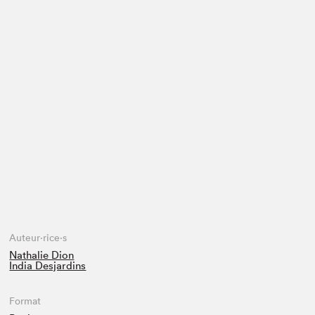
Espace médias
Auteur·rice·s
Nathalie Dion
India Desjardins
Format