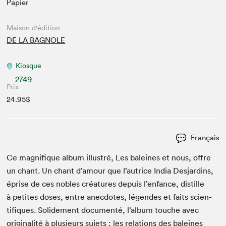
Papier
Maison d'édition
DE LA BAGNOLE
Kiosque
2749
Prix
24.95$
Français
Ce mag­nifique album illus­tré, Les baleines et nous, offre
un chant. Un chant d’amour que l’autrice India Des­jardins,
éprise de ces nobles créa­tures depuis l’enfance, dis­tille
à petites dos­es, entre anec­dotes, légen­des et faits sci­en­
tifiques. Solide­ment doc­u­men­té, l’album touche avec
orig­i­nal­ité à plusieurs sujets : les rela­tions des baleines