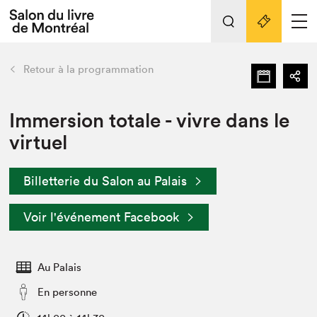
L'événement
Nos activités
retour
Retour à la programmation
Préparer sa visite au Salon
Liens pratiques
Immersion totale - vivre dans le
virtuel
Préparer sa visite
Actualités
Billetterie du Salon au Palais
Salon au Palais
SLM PRO
Voir l'événement Facebook
Salon dans la ville et en ligne
Projets partenaires
Espace exposant⋅e⋅s
Au Palais
Espace enseignant·e·s
En personne