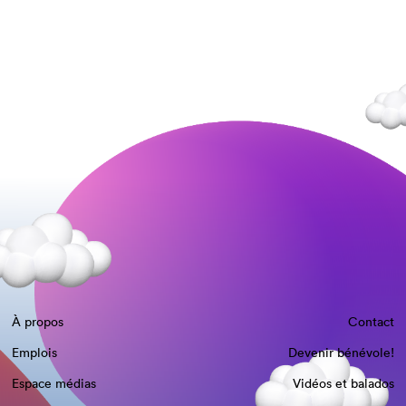
À propos
Contact
Emplois
Devenir bénévole!
Espace médias
Vidéos et balados