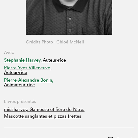
Crédits Photo - Chloé McNeil
Avec
Stéphanie Harvey,
Auteur·rice
Pierre-Yves Villeneuve,
Auteur·rice
Pierre-Alexandre Bonin,
Animateur⋅rice
Livres présentés
missharvey. Gameuse et fière de l'être.
Mascotte sanglantes et pizzas frettes