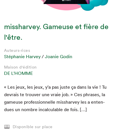
missharvey. Gameuse et fière de
l'être.
Auteur·rice
Auteur·rice
Auteur·rice
Auteurs·rices
Auteurs·rices
Auteurs·rices
Pierre-Yves Villeneuve
Pierre-Yves Villeneuve
Pierre-Yves Villeneuve
Stéphanie Harvey
Stéphanie Harvey
Stéphanie Harvey
/
Joanie Godin
Joanie Godin
Joanie Godin
Maison d'édition
Maison d'édition
Maison d'édition
Maison d'édition
Maison d'édition
Maison d'édition
DE LA BAGNOLE
DE LA BAGNOLE
DE LA BAGNOLE
DE L'HOMME
DE L'HOMME
DE L'HOMME
« Les jeux, les jeux, y’a pas juste ça dans la vie ! Tu
16
16
16
devrais te trou­ver une vraie job. » Ces phras­es, la
gameuse pro­fes­sion­nelle mis­shar­vey les a enten­
PAYANT
PAYANT
PAYANT
dues un nom­bre incal­cu­la­ble de fois. […]
Disponible sur place