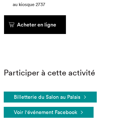
au kiosque
au kiosque
au kiosque
au kiosque
au kiosque
au kiosque
2737
Acheter en ligne
Acheter en ligne
Acheter en ligne
Acheter en ligne
Acheter en ligne
Acheter en ligne
Participer à cette activité
Billetterie du Salon au Palais
Voir l'événement Facebook