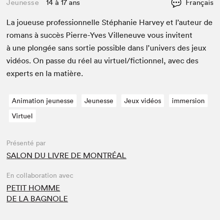
Jeunesse
14 à 17 ans
Français
La joueuse pro­fes­sion­nelle Stéphanie Har­vey et l’au­teur de
romans à suc­cès Pierre-Yves Vil­leneuve vous invi­tent
à une plongée sans sor­tie pos­si­ble dans l’u­nivers des jeux
vidéos. On passe du réel au virtuel/​fictionnel, avec des
experts en la matière.
Animation jeunesse
Jeunesse
Jeux vidéos
immersion
Virtuel
Présenté par
SALON DU LIVRE DE MONTRÉAL
En collaboration avec
PETIT HOMME
DE LA BAGNOLE