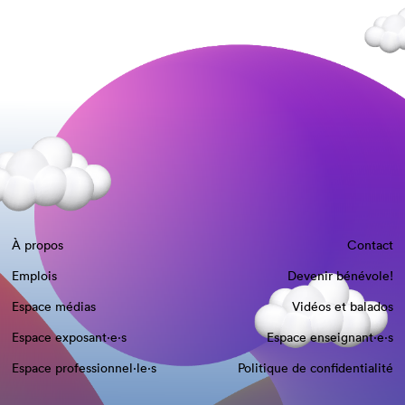
À propos
Contact
Emplois
Devenir bénévole!
Espace médias
Vidéos et balados
Espace exposant·e⋅s
Espace enseignant·e⋅s
Espace professionnel·le⋅s
Politique de confidentialité