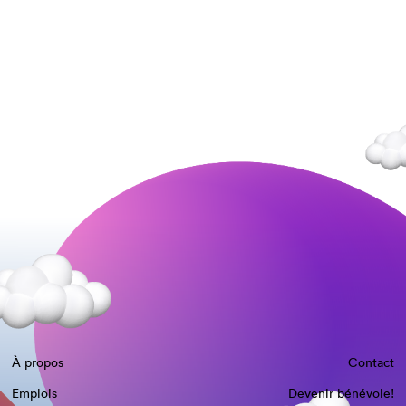
À propos
Contact
Emplois
Devenir bénévole!