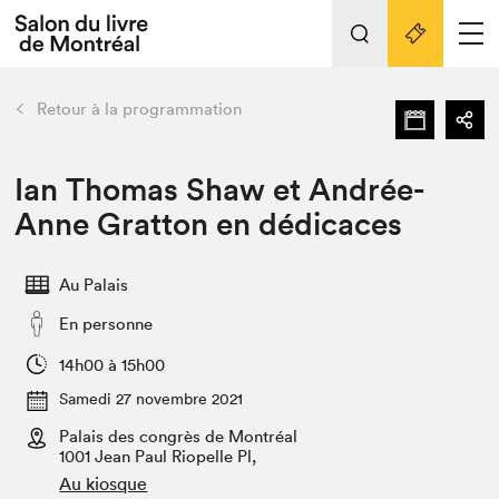
L'événement
Nos activités
retour
Retour à la programmation
Préparer sa visite au Salon
Liens pratiques
Ian Thomas Shaw et Andrée-
Anne Gratton en dédicaces
Préparer sa visite
Actualités
Au Palais
Salon au Palais
En personne
SLM PRO
Salon dans la ville et en ligne
14h00 à 15h00
Samedi 27 novembre 2021
Projets partenaires
Espace exposant⋅e⋅s
Palais des congrès de Montréal
1001 Jean Paul Riopelle Pl,
Espace enseignant·e·s
Au kiosque