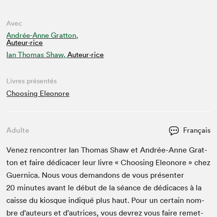
Avec
Andrée-Anne Gratton,
Auteur·rice
Ian Thomas Shaw,
Auteur·rice
Livres présentés
Choosing Eleonore
Adulte
Français
Venez ren­con­tr­er Ian Thomas Shaw et Andrée-Anne Grat­
ton et faire dédi­cac­er leur livre « Choos­ing Eleonore » chez
Guer­ni­ca. Nous vous deman­dons de vous présen­ter
20
min­utes avant le début de la séance de dédi­caces à la
caisse du kiosque indiqué plus haut. Pour un cer­tain nom­
bre d’auteurs et d’autrices, vous devrez vous faire remet­