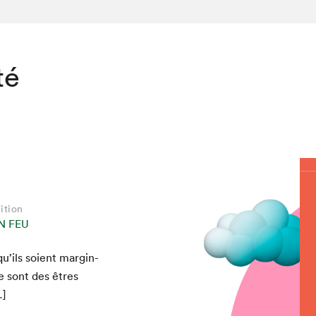
té
ition
N FEU
u’ils soient mar­gin­
chez-vous?
e sont des êtres
…]