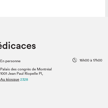
lais
Salon dans la ville et en ligne
édicaces
tion
Programmation dans la ville
colaires Hydro-Québec
Programmation en ligne
Vidéos et balados
16h00 à 17h00
En personne
xposant·e·s
Palais des congrès de Montréal
teur·rice·s
1001 Jean Paul Riopelle Pl,
Au kiosque
2328