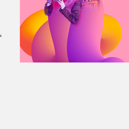
À propos du Salon
Liste des exposant·e·s
Liste des auteur·rice·s
s