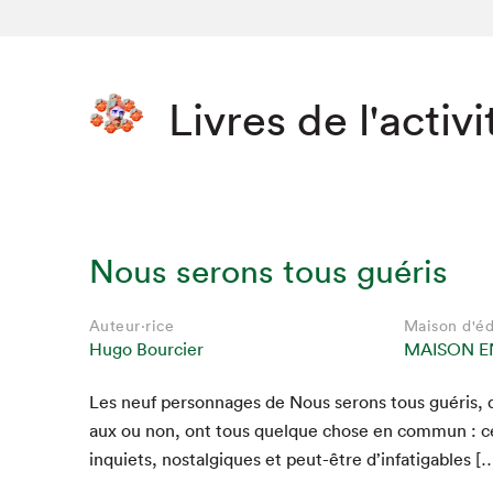
Livres de l'activi
Nous serons tous guéris
Auteur·rice
Maison d'éd
Hugo Bourcier
MAISON E
Les neuf per­son­nages de Nous serons tous guéris, q
Que cher
aux ou non, ont tous quelque chose en com­mun : c
inqui­ets, nos­tal­giques et peut-être d’infatigables [