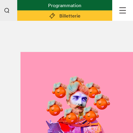
Programmation
Billetterie
Liens pratiques
Plan du Salon
Préparer sa visite
Partenaires
Espace médias
Espace exposant·e·s
Espace enseignant·e·s
Espace participant⋅e⋅s
Espace Salon dans la ville
Espace bénévoles
Devenir bénévole