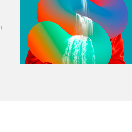
À propos du Salon
Liste des exposant·e·s
Liste des auteur·rice·s
l