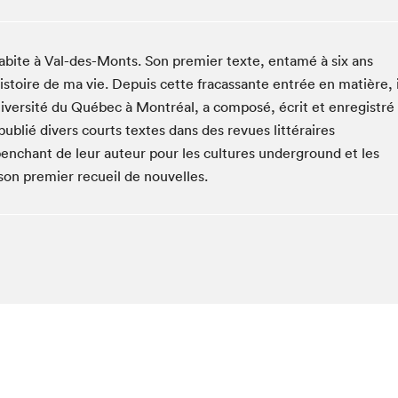
Espace ado | Lis-moi MTL
Espace des tout-petits
abite à Val-des-Monts. Son premier texte, entamé à six ans
Espace Radio-Canada
istoire de ma vie. Depuis cette fracassante entrée en matière, i
La cabane à culture
Université du Québec à Montréal, a composé, écrit et enregistré
La Maison des libraires
ublié divers courts textes dans des revues littéraires
Le Salon dans ta classe
penchant de leur auteur pour les cultures underground et les
Liseur Public
son premier recueil de nouvelles.
Matinées scolaires Hydro-Québec
Narra
Vitrine du Festival littéraire international Metropolis
bleu au SLM
chez-vous?