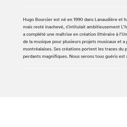
Café La Presse
Espace Côte-des-Neiges
Hugo Bourcier est né en 1990 dans Lanaudière et h
Espace jeunesse présenté par Desjardins
mais resté inachevé, s’intitulait ambitieusement L’h
Espace Zines
a complété une maîtrise en création littéraire à l’
La lecture en cadeau
de la musique pour plusieurs projets musicaux et a p
Le grand jeu de lecture à voix haute du Salon du livre
de Montréal
montréalaises. Ses créations portent les traces du 
Lettres québécoises au Salon
perdants magnifiques. Nous serons tous guéris est 
Louisiane enracinée et branchée
Mur des illustrateur·rice·s
SLM PRO
Zone Manga
Que cher