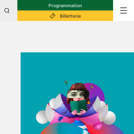
Programmation
Billetterie
Liens pratiques
Plan du Salon
Préparer sa visite
Partenaires
Espace médias
Espace exposant·e·s
Espace enseignant·e·s
Espace participant⋅e⋅s
Espace Salon dans la ville
Espace bénévoles
Devenir bénévole