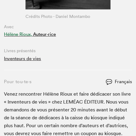
Crédits Photo - Daniel Montambo
Avec
Hélène Rioux,
Auteur·rice
Livres présentés
Inventeurs de vies
Pour tou⋅te⋅s
Français
Venez ren­con­tr­er Hélène Rioux et faire dédi­cac­er son livre
« Inven­teurs de vies » chez
LEMÉAC
ÉDI­TEUR
. Nous vous
deman­dons de vous présen­ter
20
min­utes avant le début
de la séance de dédi­caces à la caisse du kiosque indiqué
plus haut. Pour un cer­tain nom­bre d’auteurs et d’autrices,
vous devrez vous faire remet­tre un coupon au kiosque.