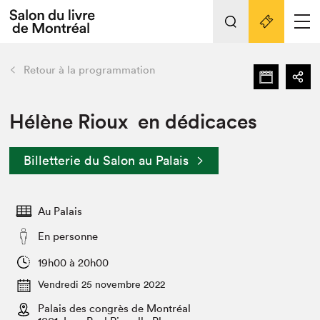
L'événement
Nos activités
retour
Retour à la programmation
Préparer sa visite au Salon
Liens pratiques
Hélène Rioux en dédicaces
Préparer sa visite
Billetterie du Salon au Palais
Actualités
Salon au Palais
Au Palais
SLM PRO
Salon dans la ville et en ligne
En personne
Projets partenaires
19h00 à 20h00
Espace exposant⋅e⋅s
Vendredi 25 novembre 2022
Espace enseignant·e·s
Palais des congrès de Montréal