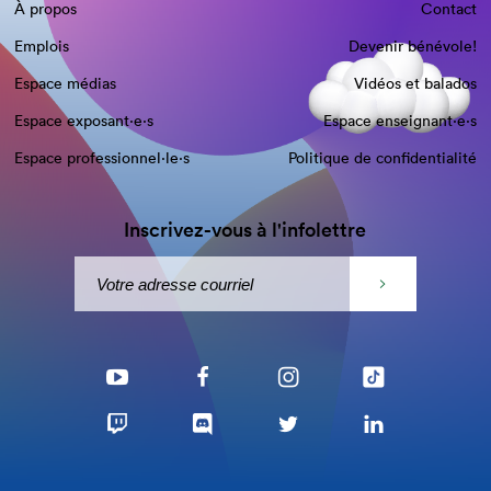
À propos
Contact
Emplois
Devenir bénévole!
Espace médias
Vidéos et balados
Espace exposant·e⋅s
Espace enseignant·e⋅s
Espace professionnel·le⋅s
Politique de confidentialité
Inscrivez-vous à l'infolettre