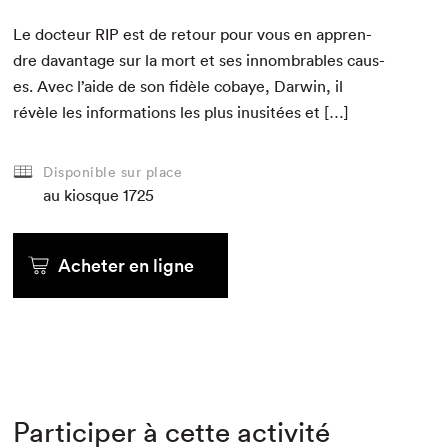
Le doc­teur
RIP
est de retour pour vous en appren­
dre davan­tage sur la mort et ses innom­brables caus­
es. Avec l’aide de son fidèle cobaye, Dar­win, il
révèle les infor­ma­tions les plus inusitées et […]
Disponible sur place
au kiosque
1725
Acheter en ligne
Participer à cette activité