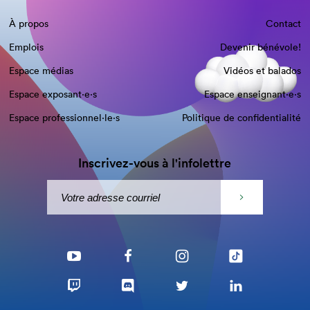
À propos
Contact
Emplois
Devenir bénévole!
Espace médias
Vidéos et balados
Espace exposant·e⋅s
Espace enseignant·e⋅s
Espace professionnel·le⋅s
Politique de confidentialité
Inscrivez-vous à l'infolettre