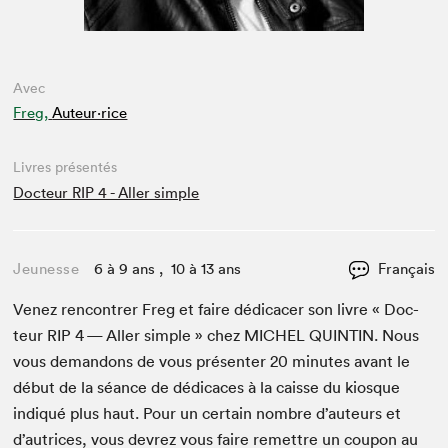
Avec
Freg,
Auteur·rice
Livres présentés
Docteur RIP 4 - Aller simple
Jeunesse
6 à 9 ans , 10 à 13 ans
Français
Venez ren­con­tr­er Freg et faire dédi­cac­er son livre « Doc­
teur
RIP
4
— Aller sim­ple » chez
MICHEL
QUINTIN
. Nous
vous deman­dons de vous présen­ter
20
min­utes avant le
début de la séance de dédi­caces à la caisse du kiosque
indiqué plus haut. Pour un cer­tain nom­bre d’auteurs et
d’autrices, vous devrez vous faire remet­tre un coupon au