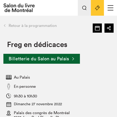
L'événement
Nos activités
retour
Retour à la programmation
Préparer sa visite au Salon
Liens pratiques
Freg en dédicaces
Préparer sa visite
Billetterie du Salon au Palais
Actualités
Salon au Palais
Au Palais
SLM PRO
Salon dans la ville et en ligne
En personne
Projets partenaires
9h30 à 10h30
Espace exposant⋅e⋅s
Dimanche 27 novembre 2022
Espace enseignant·e·s
Palais des congrès de Montréal