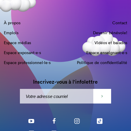
À propos
Contact
Emplois
Devenir bénévole!
Espace médias
Vidéos et balados
Espace exposant·e⋅s
Espace enseignant·e⋅s
Espace professionnel·le⋅s
Politique de confidentialité
Inscrivez-vous à l'infolettre