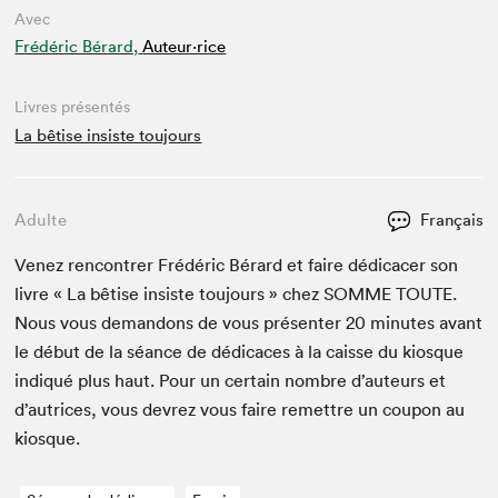
Avec
Frédéric Bérard,
Auteur·rice
Livres présentés
La bêtise insiste toujours
Adulte
Français
Venez ren­con­tr­er Frédéric Bérard et faire dédi­cac­er son
livre « La bêtise insiste tou­jours » chez
SOMME
TOUTE
.
Nous vous deman­dons de vous présen­ter
20
min­utes avant
le début de la séance de dédi­caces à la caisse du kiosque
indiqué plus haut. Pour un cer­tain nom­bre d’auteurs et
d’autrices, vous devrez vous faire remet­tre un coupon au
kiosque.