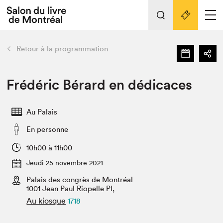
L'événement
Nos activités
retour
Retour à la programmation
Préparer sa visite au Salon
Liens pratiques
Frédéric Bérard en dédicaces
Préparer sa visite
Au Palais
Actualités
En personne
Salon au Palais
SLM PRO
10h00 à 11h00
Salon dans la ville et en ligne
Jeudi 25 novembre 2021
Palais des congrès de Montréal
Projets partenaires
Espace exposant⋅e⋅s
1001 Jean Paul Riopelle Pl,
Au kiosque
1718
Espace enseignant·e·s