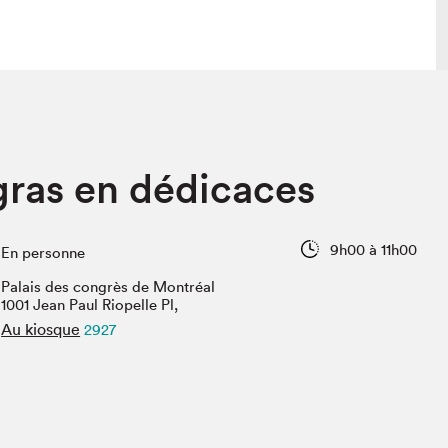
lais
Salon dans la ville et en ligne
gras en dédicaces
tion
Programmation dans la ville
colaires Hydro-Québec
Programmation en ligne
Vidéos et balados
9h00 à 11h00
En personne
xposant·e·s
Palais des congrès de Montréal
teur·rice·s
1001 Jean Paul Riopelle Pl,
Au kiosque
2927