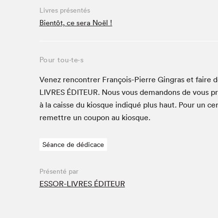
Café La Presse
Livres présentés
Espace Côte-des-Neiges
Bientôt, ce sera Noël !
Espace jeunesse présenté par Desjardins
Espace Zines
Pour tou⋅te⋅s
La lecture en cadeau
Le grand jeu de lecture à voix haute du Salon du livre
Venez ren­con­tr­er François-Pierre Gin­gras et faire d
de Montréal
LIVRES
ÉDI­TEUR
. Nous vous deman­dons de vous pr
Lettres québécoises au Salon
à la caisse du kiosque indiqué plus haut. Pour un cer
Louisiane enracinée et branchée
remet­tre un coupon au kiosque.
Mur des illustrateur·rice·s
SLM PRO
Séance de dédicace
Zone Manga
Présenté par
ESSOR-LIVRES ÉDITEUR