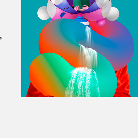
À propos du Salon
Liste des exposant·e·s
Liste des auteur·rice·s
s