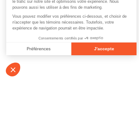
À propos
Contact
Emplois
Devenir bénévo
Espace médias
Vidéos et balad