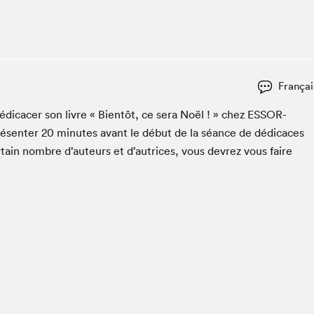
Espace ado | Lis-moi MTL
Espace des tout-petits
Espace Radio-Canada
La cabane à culture
Françai
La Maison des libraires
Le Salon dans ta classe
édi­cac­er son livre « Bien­tôt, ce sera Noël ! » chez
ESSOR-
ésen­ter
20
min­utes avant le début de la séance de dédi­caces
Liseur Public
­tain nom­bre d’auteurs et d’autrices, vous devrez vous faire
Matinées scolaires Hydro-Québec
Narra
Vitrine du Festival littéraire international Metropolis
bleu au SLM