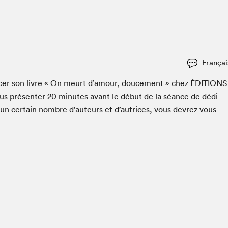
Espace ado | Lis-moi MTL
Espace des tout-petits
Espace Radio-Canada
La cabane à culture
Françai
La Maison des libraires
Le Salon dans ta classe
ac­er son livre « On meurt d’amour, douce­ment » chez
ÉDI­TIONS
us présen­ter
20
min­utes avant le début de la séance de dédi­
Liseur Public
 un cer­tain nom­bre d’auteurs et d’autrices, vous devrez vous
Matinées scolaires Hydro-Québec
Narra
Vitrine du Festival littéraire international Metropolis
bleu au SLM