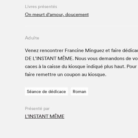
Café La Presse
Livres présentés
Espace Côte-des-Neiges
On meurt d'amour, doucement
Espace jeunesse présenté par Desjardins
Espace Zines
Adulte
La lecture en cadeau
Le grand jeu de lecture à voix haute du Salon du livre
Venez ren­con­tr­er Francine Minguez et faire dédi­c
de Montréal
DE
L’IN­STANT
MÊME
. Nous vous deman­dons de vo
Lettres québécoises au Salon
caces à la caisse du kiosque indiqué plus haut. Pour
Louisiane enracinée et branchée
faire remet­tre un coupon au kiosque.
Mur des illustrateur·rice·s
SLM PRO
Séance de dédicace
Roman
Zone Manga
Présenté par
L'INSTANT MÊME