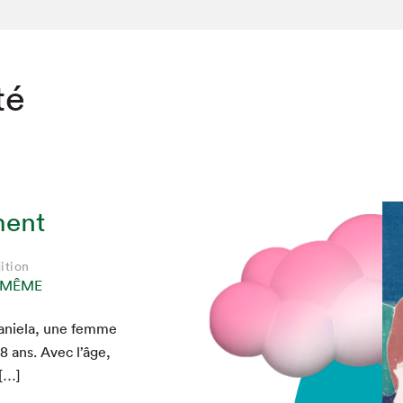
té
ment
ition
T MÊME
aniela, une femme
chez-vous?
28
ans. Avec l’âge,
 […]