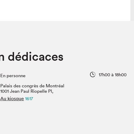
lais
Salon dans la ville et en ligne
n dédicaces
tion
Programmation dans la ville
colaires Hydro-Québec
Programmation en ligne
Vidéos et balados
17h00 à 18h00
En personne
xposant·e·s
Palais des congrès de Montréal
teur·rice·s
1001 Jean Paul Riopelle Pl,
Au kiosque
1617