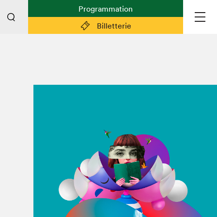
Programmation
Billetterie
Liens pratiques
Plan du Salon
Préparer sa visite
Partenaires
Espace médias
Espace exposant·e·s
Espace enseignant·e·s
Espace participant⋅e⋅s
Espace Salon dans la ville
Espace bénévoles
Devenir bénévole