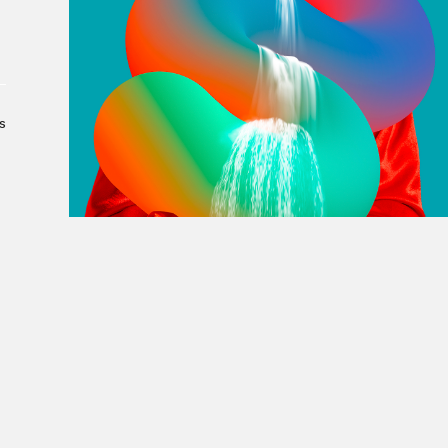
À propos du Salon
Liste des exposant·e·s
Liste des auteur·rice·s
s