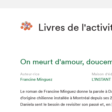
Livres de l'activi
On meurt d'amour, douce
Auteur·rice
Maison d'éd
Francine Minguez
L'INSTAN
Le roman de Francine Minguez donne la parole à D
Que cher
d’origine chili­enne instal­lée à Mon­tréal depuis ses
Daniela sent le besoin de revis­iter son passé et, en