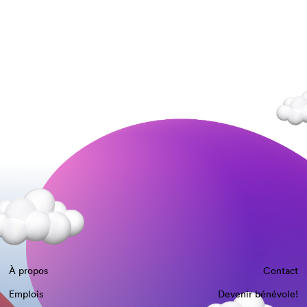
À propos
Contact
Emplois
Devenir bénévole!