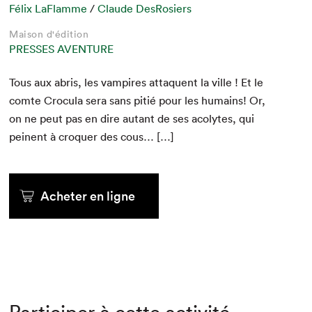
Félix LaFlamme
/
Claude DesRosiers
Maison d'édition
PRESSES AVENTURE
Tous aux abris, les vam­pires attaque­nt la ville ! Et le
comte Croc­u­la sera sans pitié pour les humains! Or,
on ne peut pas en dire autant de ses acolytes, qui
peinent à cro­quer des cous… […]
Acheter en ligne