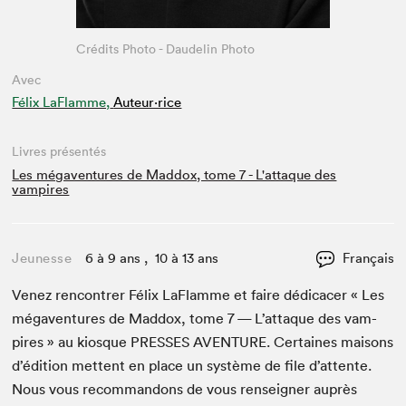
Crédits Photo - Daudelin Photo
Avec
Félix LaFlamme,
Auteur·rice
Livres présentés
Les mégaventures de Maddox, tome 7 - L'attaque des
vampires
Jeunesse
6 à 9 ans , 10 à 13 ans
Français
Venez ren­con­tr­er Félix LaFlamme et faire dédi­cac­er « Les
mégaven­tures de Mad­dox, tome
7
— L’at­taque des vam­
pires » au kiosque
PRESS­ES
AVEN­TURE
. Cer­taines maisons
d’édi­tion met­tent en place un sys­tème de file d’at­tente.
Nous vous recom­man­dons de vous ren­seign­er auprès