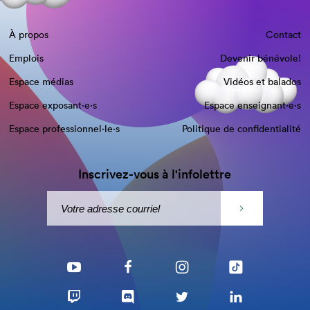
À propos
Contact
Emplois
Devenir bénévole!
Espace médias
Vidéos et balados
Espace exposant·e⋅s
Espace enseignant·e⋅s
Espace professionnel·le⋅s
Politique de confidentialité
Inscrivez-vous à l'infolettre