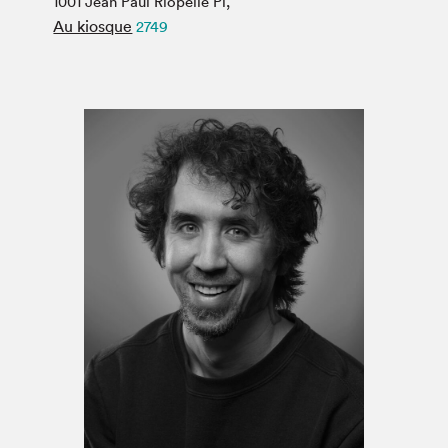
1001 Jean Paul Riopelle Pl,
Espace médias
Au kiosque
2749