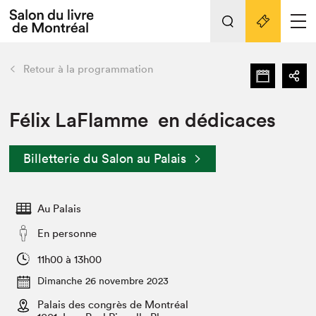
L'événement
Nos activités
retour
Retour à la programmation
Préparer sa visite au Salon
Liens pratiques
Félix LaFlamme en dédicaces
Préparer sa visite
Billetterie du Salon au Palais
Actualités
Salon au Palais
Au Palais
SLM PRO
Salon dans la ville et en ligne
En personne
Projets partenaires
11h00 à 13h00
Espace exposant⋅e⋅s
Dimanche 26 novembre 2023
Espace enseignant·e·s
Palais des congrès de Montréal