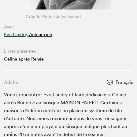
Crédits Photo - Jules Bedard
Avec
Ève Landry,
Auteur·rice
Livres présentés
Céline après Renée
Adulte
Français
Venez ren­con­tr­er Ève Landry et faire dédi­cac­er « Céline
après Renée » au kiosque
MAI­SON
EN
FEU
. Cer­taines
maisons d’édi­tion met­tent en place un sys­tème de file
d’at­tente. Nous vous recom­man­dons de vous ren­seign­er
auprès d’un·e employé·e du kiosque indiqué plus haut au
moins
20
min­utes avant le début de la séance.