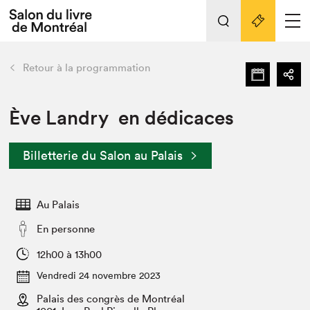
L'événement
Nos activités
retour
Retour à la programmation
Préparer sa visite au Salon
Liens pratiques
Ève Landry en dédicaces
Préparer sa visite
Billetterie du Salon au Palais
Actualités
Salon au Palais
Au Palais
SLM PRO
Salon dans la ville et en ligne
En personne
Projets partenaires
12h00 à 13h00
Espace exposant⋅e⋅s
Vendredi 24 novembre 2023
Espace enseignant·e·s
Palais des congrès de Montréal