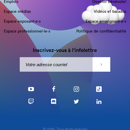
Emplois
Devenir bénévole!
Espace médias
Vidéos et balados
Espace exposant·e⋅s
Espace enseignant·e⋅s
Espace professionnel·le⋅s
Politique de confidentialité
Inscrivez-vous à l'infolettre
© 2026 - Tous droits réservés