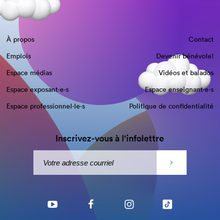
À propos
Contact
Emplois
Devenir bénévole!
Espace médias
Vidéos et balados
Espace exposant·e⋅s
Espace enseignant·e⋅s
Espace professionnel·le⋅s
Politique de confidentialité
Inscrivez-vous à l'infolettre