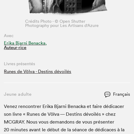
Crédits Photo - © Open Shutter
Photography pour Les Artisans d'Azure
Avec
Erika Bjarni Benacka,
Auteur·rice
Livres présentés
Runes de Völva - Destins dévoilés
Jeune adulte
Français
Venez ren­con­tr­er Eri­ka Bjarni Benac­ka et faire dédi­cac­er
son livre « Runes de Völ­va — Des­tins dévoilés » chez
MCGRAY
. Nous vous deman­dons de vous présen­ter
20
min­utes avant le début de la séance de dédi­caces à la