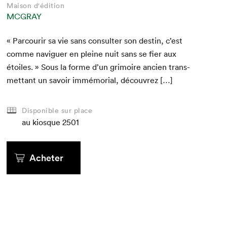
Maison d'édition
MCGRAY
« Par­courir sa vie sans con­sul­ter son des­tin, c’est
comme nav­iguer en pleine nuit sans se fier aux
étoiles. » Sous la forme d’un gri­moire ancien trans­
met­tant un savoir immé­mo­r­i­al, découvrez […]
Disponible sur place
au kiosque
2501
Acheter