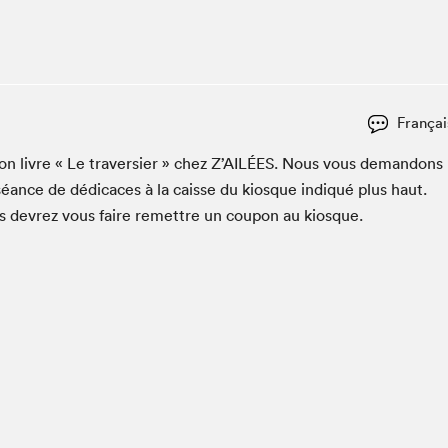
Espace ado | Lis-moi MTL
Espace des tout-petits
Espace Radio-Canada
La cabane à culture
Françai
La Maison des libraires
Le Salon dans ta classe
 son livre « Le tra­ver­si­er » chez Z’AILÉES. Nous vous deman­dons
séance de dédi­caces à la caisse du kiosque indiqué plus haut.
Liseur Public
us devrez vous faire remet­tre un coupon au kiosque.
Matinées scolaires Hydro-Québec
Narra
Vitrine du Festival littéraire international Metropolis
bleu au SLM