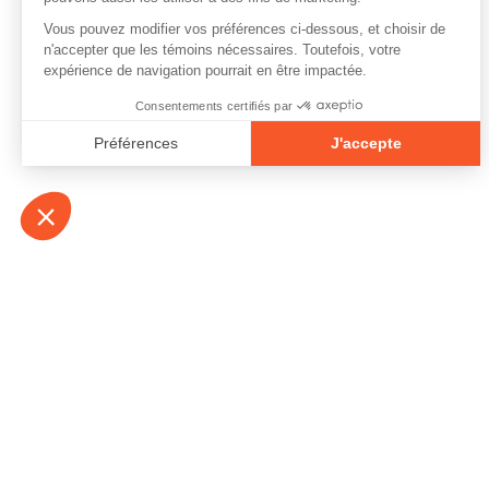
À propos
Contact
Emplois
Devenir bénévo
Espace médias
Vidéos et balad