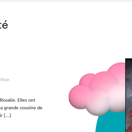
té
ition
os­alie. Elles ont
a grande cou­sine de
ir […]