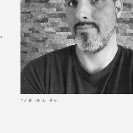
À propos du Salon
Liste des exposant·e·s
Liste des auteur·rice·s
s
Crédits Photo - Éric