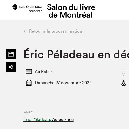
Retour à la programmation
Préparer sa visite
Salon au Pa
Éric Péladeau en dé
Horaires et tarifs
Programma
Plan du Salon
Matinées s
Se rendre au Salon
SLM PRO
Au Palais
Accessibilité
Liste des e
Dimanche 27 novembre 2022
Restauration
Liste des au
Code de conduite
Avec
Projets partenaires
Éric Péladeau,
Auteur·rice