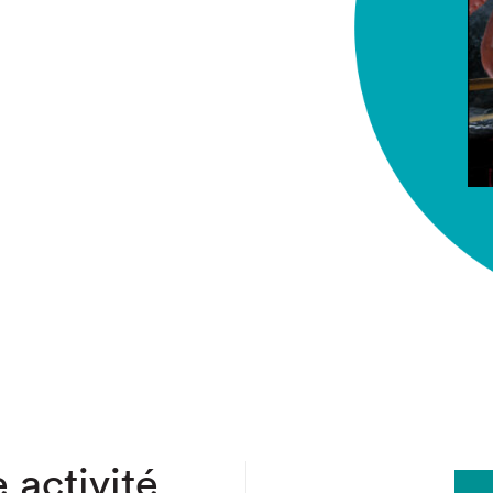
chez-vous?
 activité