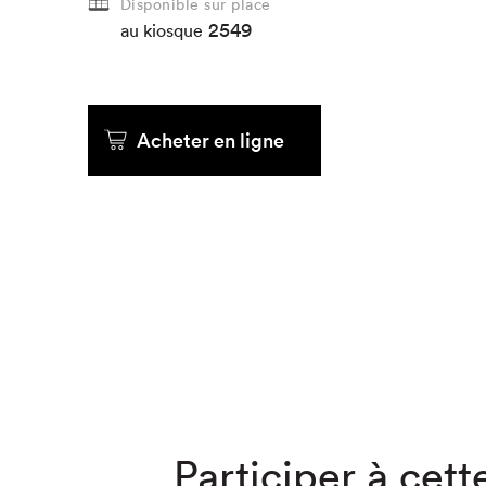
Disponible sur place
2549
au kiosque
Que cher
Acheter en ligne
Participer à cette