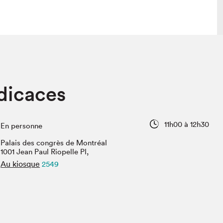
lais
Salon dans la ville et en ligne
dicaces
tion
Programmation dans la ville
colaires Hydro-Québec
Programmation en ligne
Vidéos et balados
11h00 à 12h30
En personne
xposant·e·s
Palais des congrès de Montréal
teur·rice·s
1001 Jean Paul Riopelle Pl,
Au kiosque
2549