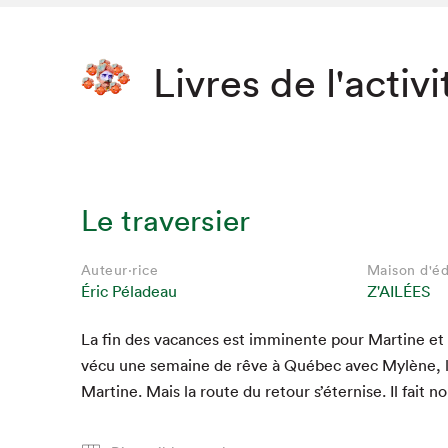
Livres de l'activi
Le traversier
Auteur·rice
Maison d'éd
Éric Péladeau
Z'AILÉES
La fin des vacances est immi­nente pour Mar­tine et R
vécu une semaine de rêve à Québec avec Mylène, l
Mar­tine. Mais la route du retour s’éternise. Il fait no