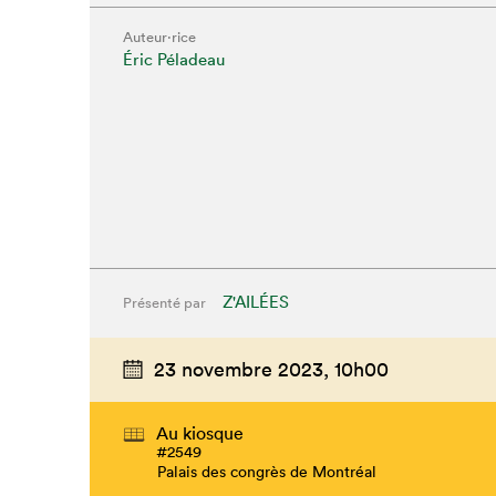
Auteur·rice
Éric Péladeau
Z'AILÉES
Présenté par
23 novembre 2023,
10h00
Au kiosque
#2549
Palais des congrès de Montréal