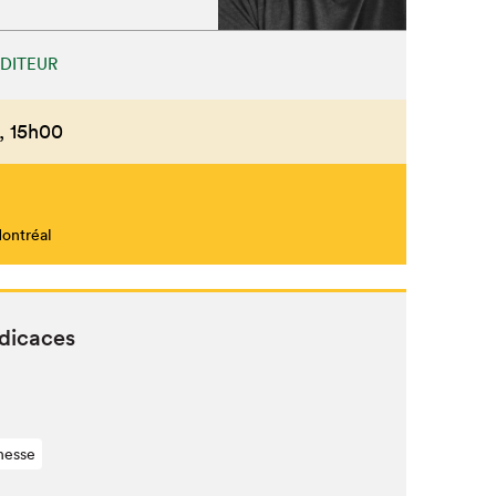
ÉDITEUR
Fermer
,
15h00
Montréal
édicaces
nesse