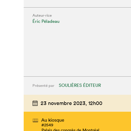
Auteur·rice
Éric Péladeau
SOULIÈRES ÉDITEUR
Présenté par
23 novembre 2023,
12h00
Au kiosque
#2549
Palais des congrès de Montréal