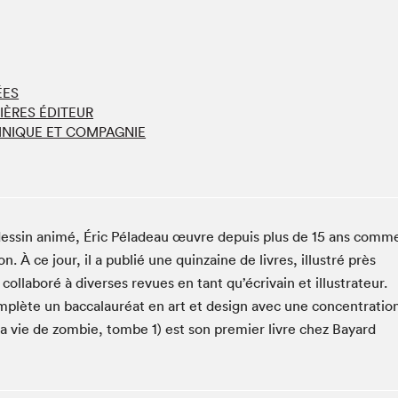
Espace ado | Lis-moi MTL
Espace des tout-petits
Espace Radio-Canada
La cabane à culture
ÉES
La Maison des libraires
IÈRES ÉDITEUR
NIQUE ET COMPAGNIE
Le Salon dans ta classe
Liseur Public
Matinées scolaires Hydro-Québec
Narra
dessin animé, Éric Péladeau œuvre depuis plus de 15 ans comm
Vitrine du Festival littéraire international Metropolis
. À ce jour, il a publié une quinzaine de livres, illustré près
bleu au SLM
collaboré à diverses revues en tant qu’écrivain et illustrateur.
complète un baccalauréat en art et design avec une concentratio
 vie de zombie, tombe 1) est son premier livre chez Bayard