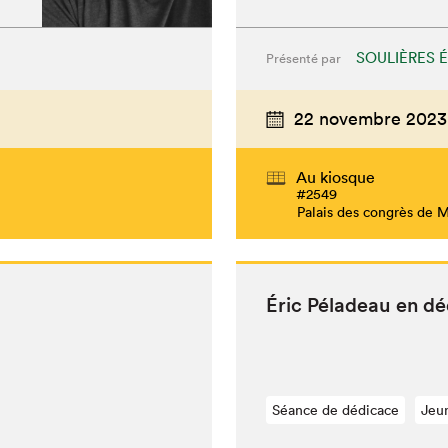
SOULIÈRES 
Présenté par
22 novembre 2023
Au kiosque
#2549
Palais des congrès de 
Éric Péladeau en d
Séance de dédicace
Jeu