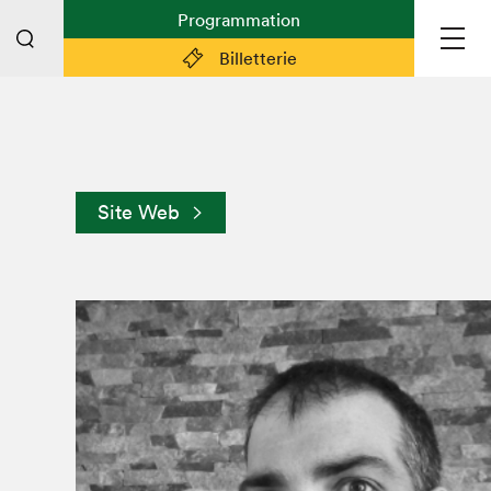
Programmation
Billetterie
Liens pratiques
Plan du Salon
Site Web
Préparer sa visite
Partenaires
Espace médias
Espace exposant·e·s
Espace enseignant·e·s
Espace participant⋅e⋅s
Espace Salon dans la ville
Espace bénévoles
Devenir bénévole