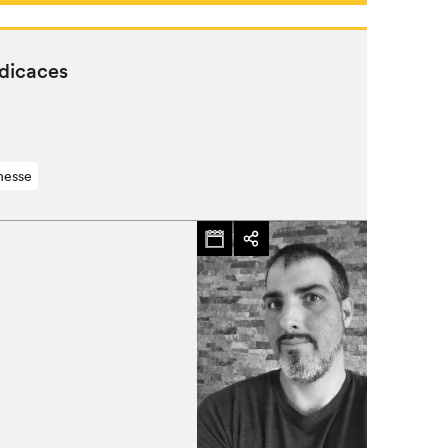
édicaces
nesse