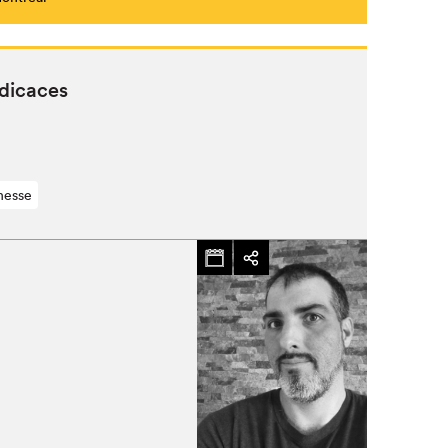
édicaces
nesse