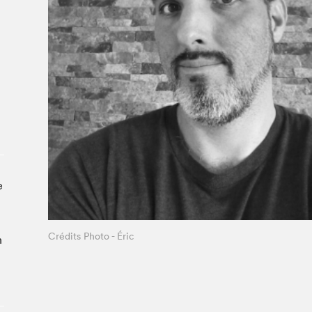
À propos du Salon
Liste des exposant·e·s
Liste des auteur·rice·s
e
Crédits Photo - Éric
n