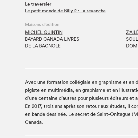
Le traversier
Café La Presse
Le petit monde de Billy 2 : La revanche
Espace Côte-des-Neiges
Espace jeunesse présenté par Desjardins
Maisons d'édition
Espace Zines
MICHEL QUINTIN
Z'AIL
La lecture en cadeau
BAYARD CANADA LIVRES
SOUL
DE LA BAGNOLE
DOMI
Le grand jeu de lecture à voix haute du Salon du livre
de Montréal
Lettres québécoises au Salon
Louisiane enracinée et branchée
Mur des illustrateur·rice·s
Avec une formation collégiale en graphisme et en 
SLM PRO
pigiste en multimédia, en graphisme et en illustration
d’une centaine d’autres pour plusieurs éditeurs et a 
Zone Manga
En 2017, trois ans après son retour aux études, il 
en bande dessinée. Le secret de Saint-Onitague (Ma
Canada.