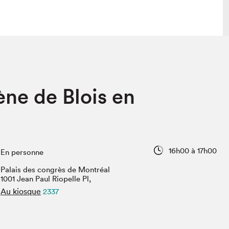
lais
Salon dans la ville et en ligne
ène de Blois en
tion
Programmation dans la ville
colaires Hydro-Québec
Programmation en ligne
Vidéos et balados
xposant·e·s
16h00 à 17h00
En personne
teur·rice·s
Palais des congrès de Montréal
1001 Jean Paul Riopelle Pl,
Au kiosque
2337