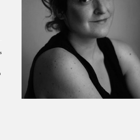
À propos du Salon
Liste des exposant·e·s
Liste des auteur·rice·s
s
a