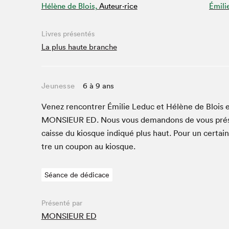
Hélène de Blois,
Auteur·rice
Émili
Café La Presse
Espace Côte-des-Neiges
Livres présentés
Espace jeunesse présenté par Desjardins
La plus haute branche
Espace Zines
La lecture en cadeau
Le grand jeu de lecture à voix haute du Salon du livre
Jeunesse
6 à 9 ans
de Montréal
Lettres québécoises au Salon
Venez ren­con­tr­er Émi­lie Leduc et Hélène de Blois e
Louisiane enracinée et branchée
MON­SIEUR
ED
. Nous vous deman­dons de vous pré
Mur des illustrateur·rice·s
caisse du kiosque indiqué plus haut. Pour un cer­tai
SLM PRO
tre un coupon au kiosque.
Zone Manga
Séance de dédicace
Présenté par
MONSIEUR ED