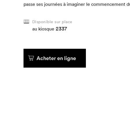
passe ses journées à imag­in­er le com­mence­ment d
Que cher
Disponible sur place
2337
au kiosque
Acheter en ligne