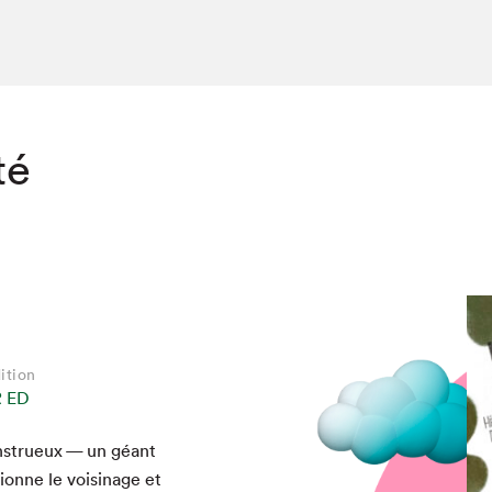
té
ition
 ED
n­strueux — un géant
i­onne le voisi­nage et