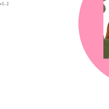
u […]
chez-vous?