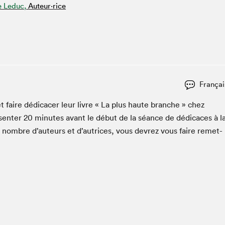
e Leduc,
Auteur·rice
Espace ado | Lis-moi MTL
Espace des tout-petits
Espace Radio-Canada
La cabane à culture
La Maison des libraires
Le Salon dans ta classe
Françai
Liseur Public
t faire dédi­cac­er leur livre « La plus haute branche » chez
Matinées scolaires Hydro-Québec
sen­ter
20
min­utes avant le début de la séance de dédi­caces à l
Narra
n nom­bre d’auteurs et d’autrices, vous devrez vous faire remet­
Vitrine du Festival littéraire international Metropolis
bleu au SLM