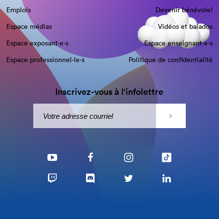
Emplois
Devenir bénévole!
Espace médias
Vidéos et balados
Espace exposant·e⋅s
Espace enseignant·e⋅s
Espace professionnel·le⋅s
Politique de confidentialité
Inscrivez-vous à l'infolettre