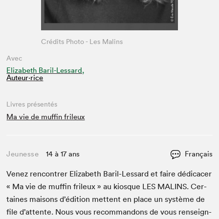
Crédits Photo - Les Malins
Avec
Elizabeth Baril-Lessard,
Auteur·rice
Livres présentés
Ma vie de muffin frileux
Jeunesse
14 à 17 ans
Français
Venez ren­con­tr­er Eliz­a­beth Bar­il-Lessard et faire dédi­cac­er
« Ma vie de muf­fin frileux » au kiosque
LES
MALINS
. Cer­
taines maisons d’édi­tion met­tent en place un sys­tème de
file d’at­tente. Nous vous recom­man­dons de vous ren­seign­