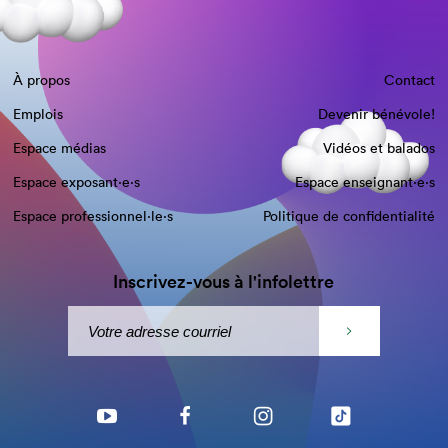
À propos
Contact
Emplois
Devenir bénévole!
Espace médias
Vidéos et balados
Espace exposant·e⋅s
Espace enseignant·e⋅s
Espace professionnel·le⋅s
Politique de confidentialité
Inscrivez-vous à l'infolettre