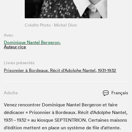
Crédits Photo - Michel Dion
Avec
Dominique Nantel Bergeron,
Auteur·rice
Livres présentés
Prisonnier à Bordeaux. Récit d'Adolphe Nantel, 1931-1932
Adulte
Français
Venez ren­con­tr­er Dominique Nan­tel Berg­eron et faire
dédi­cac­er « Pris­on­nier à Bor­deaux. Réc­it d’Adolphe Nan­tel,
1931
–
1932
» au kiosque
SEPTEN­TRI­ON
. Cer­taines maisons
d’édi­tion met­tent en place un sys­tème de file d’at­tente.