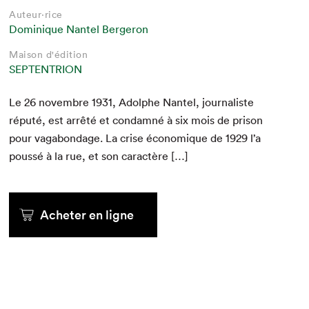
Auteur·rice
Dominique Nantel Bergeron
Maison d'édition
SEPTENTRION
Le
26
novem­bre
1931
, Adolphe Nan­tel, jour­nal­iste
réputé, est arrêté et con­damné à six mois de prison
pour vagabondage. La crise économique de
1929
l’a
poussé à la rue, et son caractère […]
Acheter en ligne