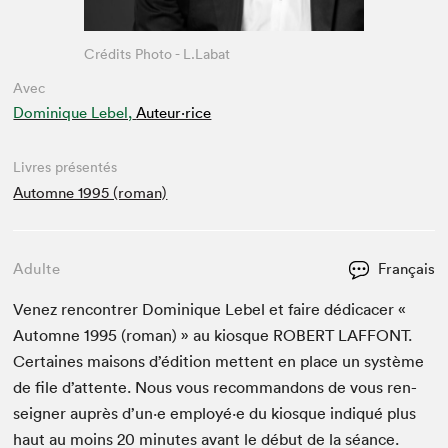
Crédits Photo - L.Labat
Avec
Dominique Lebel,
Auteur·rice
Livres présentés
Automne 1995 (roman)
Adulte
Français
Venez ren­con­tr­er Dominique Lebel et faire dédi­cac­er «
Automne
1995
(roman) » au kiosque
ROBERT
LAF­FONT
.
Cer­taines maisons d’édi­tion met­tent en place un sys­tème
de file d’at­tente. Nous vous recom­man­dons de vous ren­
seign­er auprès d’un·e employé·e du kiosque indiqué plus
haut au moins
20
min­utes avant le début de la séance.