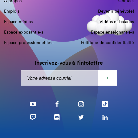
À propos
Contact
Emplois
Devenir bénévole!
Espace médias
Vidéos et balados
Espace exposant·e⋅s
Espace enseignant·e⋅s
Espace professionnel·le⋅s
Politique de confidentialité
Inscrivez-vous à l'infolettre