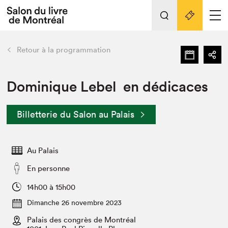
L'événement
Nos activités
retour
Retour à la programmation
Préparer sa visite au Salon
Liens pratiques
Dominique Lebel en dédicaces
Préparer sa visite
Billetterie du Salon au Palais
Actualités
Salon au Palais
Au Palais
SLM PRO
Salon dans la ville et en ligne
En personne
Projets partenaires
14h00 à 15h00
Espace exposant⋅e⋅s
Dimanche 26 novembre 2023
Espace enseignant·e·s
Palais des congrès de Montréal