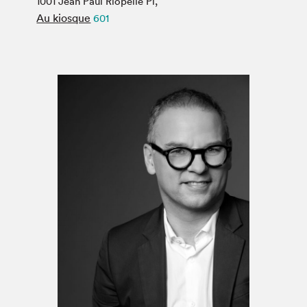
1001 Jean Paul Riopelle Pl,
Espace médias
Au kiosque
601