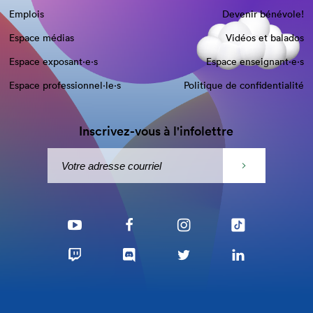
Emplois
Devenir bénévole!
Espace médias
Vidéos et balados
Espace exposant·e⋅s
Espace enseignant·e⋅s
Espace professionnel·le⋅s
Politique de confidentialité
Inscrivez-vous à l'infolettre