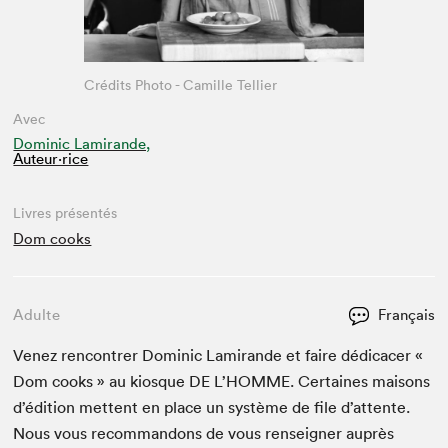
Crédits Photo - Camille Tellier
Avec
Dominic Lamirande,
Auteur·rice
Livres présentés
Dom cooks
Adulte
Français
Venez ren­con­tr­er Dominic Lami­rande et faire dédi­cac­er «
Dom cooks » au kiosque
DE
L’HOMME. Cer­taines maisons
d’édi­tion met­tent en place un sys­tème de file d’at­tente.
Nous vous recom­man­dons de vous ren­seign­er auprès