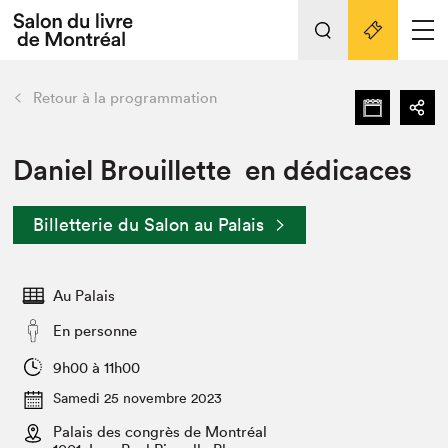
L'événement
Nos activités
retour
Retour à la programmation
Préparer sa visite au Salon
Liens pratiques
Daniel Brouillette en dédicaces
Préparer sa visite
Billetterie du Salon au Palais
Actualités
Salon au Palais
Au Palais
SLM PRO
Salon dans la ville et en ligne
En personne
Projets partenaires
9h00 à 11h00
Espace exposant⋅e⋅s
Samedi 25 novembre 2023
Espace enseignant·e·s
Palais des congrès de Montréal