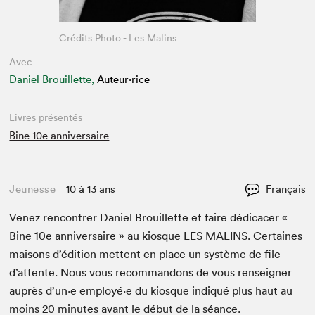
Crédits Photo - Les Malins
Avec
Daniel Brouillette,
Auteur·rice
Livres présentés
Bine 10e anniversaire
Jeunesse
10 à 13 ans
Français
Venez ren­con­tr­er Daniel Brouil­lette et faire dédi­cac­er «
Bine
10
e
anniver­saire » au kiosque
LES
MALINS
. Cer­taines
maisons d’édi­tion met­tent en place un sys­tème de file
d’at­tente. Nous vous recom­man­dons de vous ren­seign­er
auprès d’un·e employé·e du kiosque indiqué plus haut au
moins
20
min­utes avant le début de la séance.