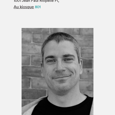
1001 Jean Paul Riopelle Pl,
Espace médias
Au kiosque
801