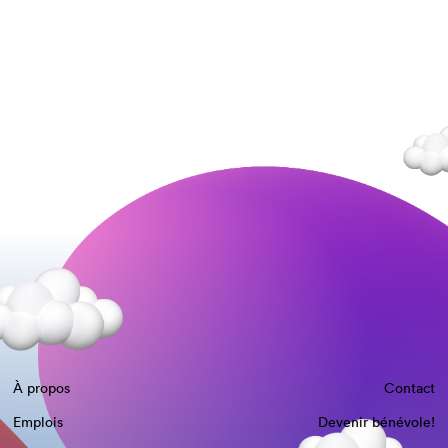
À propos
Contact
Emplois
Devenir bénévole!