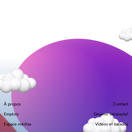
À propos
Contact
Emplois
Devenir bénévole!
Espace médias
Vidéos et balados