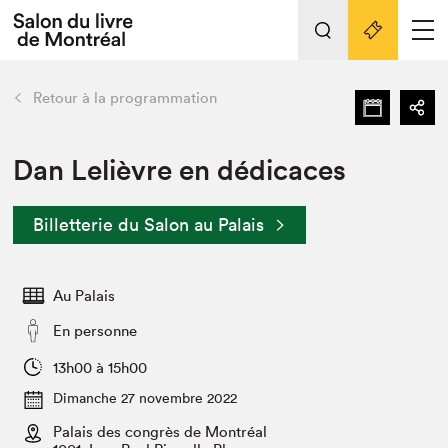
L'événement
Nos activités
retour
Retour à la programmation
Préparer sa visite au Salon
Liens pratiques
Dan Lelièvre en dédicaces
Préparer sa visite
Billetterie du Salon au Palais
Actualités
Salon au Palais
Au Palais
SLM PRO
Salon dans la ville et en ligne
En personne
Projets partenaires
13h00 à 15h00
Espace exposant⋅e⋅s
Dimanche 27 novembre 2022
Espace enseignant·e·s
Palais des congrès de Montréal