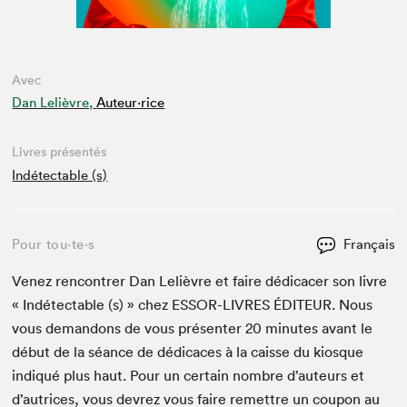
Avec
Dan Lelièvre,
Auteur·rice
Livres présentés
Indétectable (s)
Pour tou⋅te⋅s
Français
Venez ren­con­tr­er Dan Lelièvre et faire dédi­cac­er son livre
« Indé­tectable (s) » chez
ESSOR-LIVRES
ÉDI­TEUR
. Nous
vous deman­dons de vous présen­ter
20
min­utes avant le
début de la séance de dédi­caces à la caisse du kiosque
indiqué plus haut. Pour un cer­tain nom­bre d’auteurs et
d’autrices, vous devrez vous faire remet­tre un coupon au