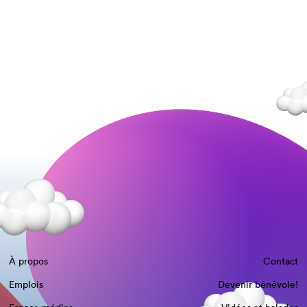
À propos
Contact
Emplois
Devenir bénévole!