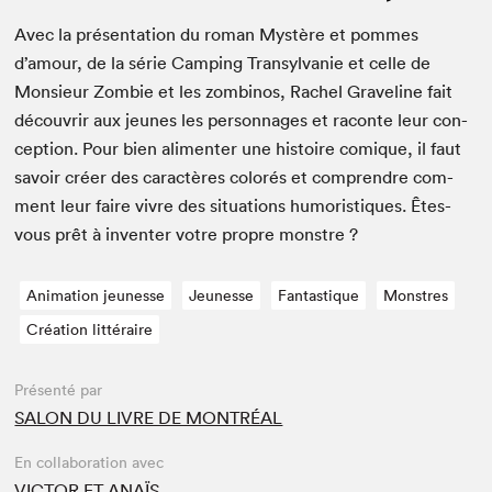
Avec la présen­ta­tion du roman Mys­tère et pommes
d’amour, de la série Camp­ing Tran­syl­vanie et celle de
Mon­sieur Zom­bie et les zom­bi­nos, Rachel Grav­e­line fait
décou­vrir aux jeunes les per­son­nages et racon­te leur con­
cep­tion. Pour bien ali­menter une his­toire comique, il faut
savoir créer des car­ac­tères col­orés et com­pren­dre com­
ment leur faire vivre des sit­u­a­tions humoris­tiques. Êtes-
vous prêt à inven­ter votre pro­pre monstre ?
Animation jeunesse
Jeunesse
Fantastique
Monstres
Création littéraire
Présenté par
SALON DU LIVRE DE MONTRÉAL
En collaboration avec
VICTOR ET ANAÏS