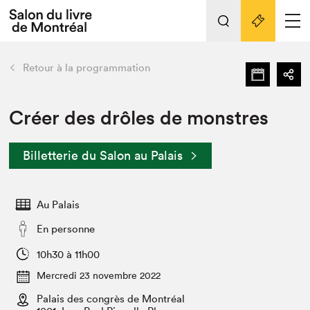
L'événement
Nos activités
retour
Retour à la programmation
Préparer sa visite au Salon
Liens pratiques
Créer des drôles de monstres
Préparer sa visite
Billetterie du Salon au Palais
Actualités
Salon au Palais
Au Palais
SLM PRO
Salon dans la ville et en ligne
En personne
Projets partenaires
10h30 à 11h00
Espace exposant⋅e⋅s
Mercredi 23 novembre 2022
Espace enseignant·e·s
Palais des congrès de Montréal