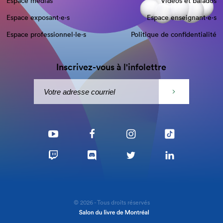
Espace médias
Vidéos et balados
Espace exposant·e⋅s
Espace enseignant·e⋅s
Espace professionnel·le⋅s
Politique de confidentialité
Inscrivez-vous à l'infolettre
© 2026 - Tous droits réservés