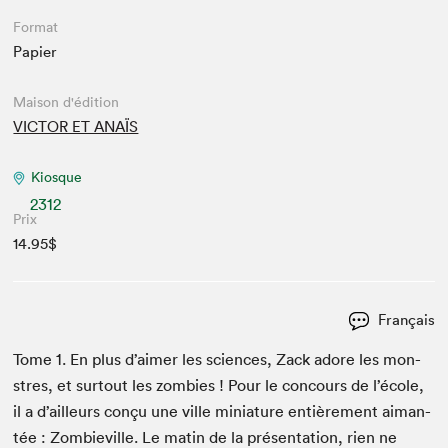
Format
Papier
Maison d'édition
VICTOR ET ANAÏS
Kiosque
2312
Prix
14.95$
Français
Tome
1
. En plus d’aimer les sci­ences, Zack adore les mon­
stres, et surtout les zom­bies ! Pour le con­cours de l’école,
il a d’ailleurs conçu une ville minia­ture entière­ment aiman­
tée : Zom­bieville. Le matin de la présen­ta­tion, rien ne