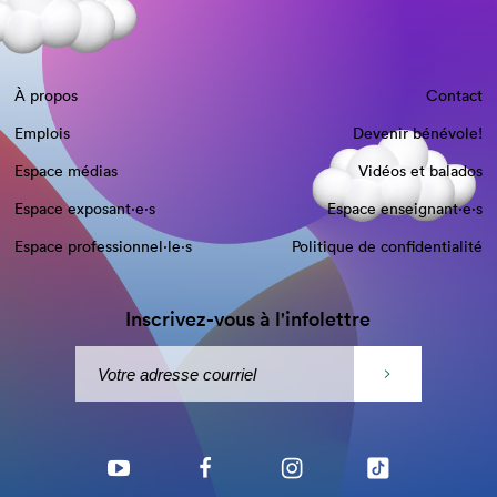
À propos
Contact
Emplois
Devenir bénévole!
Espace médias
Vidéos et balados
Espace exposant·e⋅s
Espace enseignant·e⋅s
Espace professionnel·le⋅s
Politique de confidentialité
Inscrivez-vous à l'infolettre