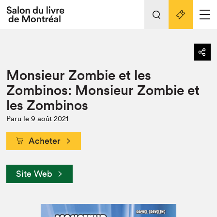
L'événement
Nos activités
retour
Monsieur Zombie et les
Préparer sa visite au Salon
Liens pratiques
Zombinos: Monsieur Zombie et
les Zombinos
Préparer sa visite
Actualités
Paru le 9 août 2021
Salon au Palais
Acheter
SLM PRO
Salon dans la ville et en ligne
Site Web
Projets partenaires
Espace exposant⋅e⋅s
Espace enseignant·e·s