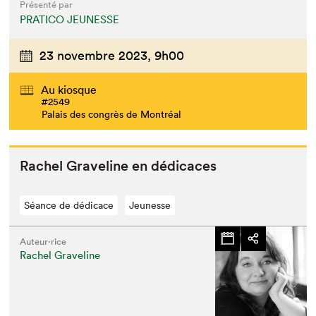
Présenté par
PRATICO JEUNESSE
23 novembre 2023,
9h00
Au kiosque
#2549
Palais des congrès de Montréal
Rachel Grav­e­line en dédicaces
Séance de dédicace
Jeunesse
Auteur·rice
Rachel Graveline