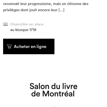
recon­nait leur pro­gres­sisme, mais on s’étonne des
priv­ilèges dont jouit encore leur […]
Disponible sur place
au kiosque
1718
Acheter en ligne
Que cherchez-vous?