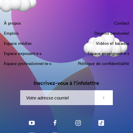
À propos
Contact
Emplois
Devenir bénévole!
Espace médias
Vidéos et balados
Espace exposant·e⋅s
Espace enseignant·e⋅s
Espace professionnel·le⋅s
Politique de confidentialité
Inscrivez-vous à l'infolettre