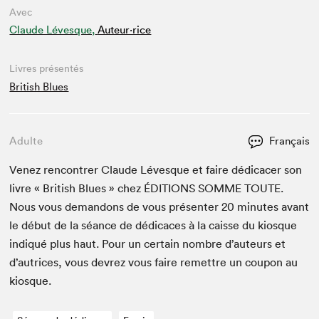
Avec
Claude Lévesque,
Auteur·rice
Livres présentés
British Blues
Adulte
Français
Venez ren­con­tr­er Claude Lévesque et faire dédi­cac­er son
livre « British Blues » chez
ÉDI­TIONS
SOMME
TOUTE
.
Nous vous deman­dons de vous présen­ter
20
min­utes avant
le début de la séance de dédi­caces à la caisse du kiosque
indiqué plus haut. Pour un cer­tain nom­bre d’auteurs et
d’autrices, vous devrez vous faire remet­tre un coupon au
kiosque.