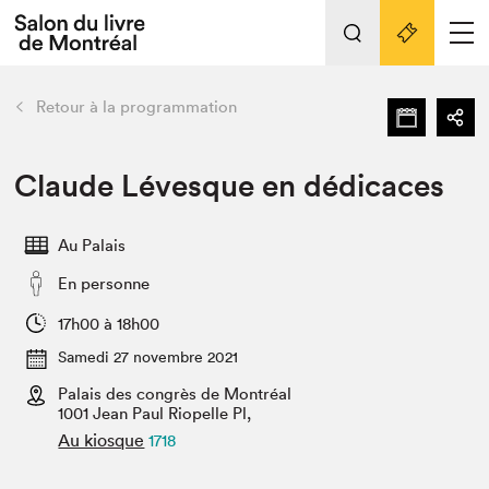
L'événement
Nos activités
retour
Retour à la programmation
Préparer sa visite au Salon
Liens pratiques
Claude Lévesque en dédicaces
Préparer sa visite
Au Palais
Actualités
En personne
Salon au Palais
SLM PRO
17h00 à 18h00
Salon dans la ville et en ligne
Samedi 27 novembre 2021
Palais des congrès de Montréal
Projets partenaires
Espace exposant⋅e⋅s
1001 Jean Paul Riopelle Pl,
Au kiosque
1718
Espace enseignant·e·s