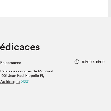
lais
Salon dans la ville et en ligne
dédicaces
tion
Programmation dans la ville
colaires Hydro-Québec
Programmation en ligne
Vidéos et balados
10h00 à 11h00
En personne
xposant·e·s
Palais des congrès de Montréal
teur·rice·s
1001 Jean Paul Riopelle Pl,
Au kiosque
2337