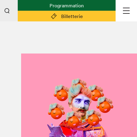
Programmation
Billetterie
Liens pratiques
Plan du Salon
Préparer sa visite
Partenaires
Espace médias
Espace exposant·e·s
Espace enseignant·e·s
Espace participant⋅e⋅s
Espace Salon dans la ville
Espace bénévoles
Devenir bénévole