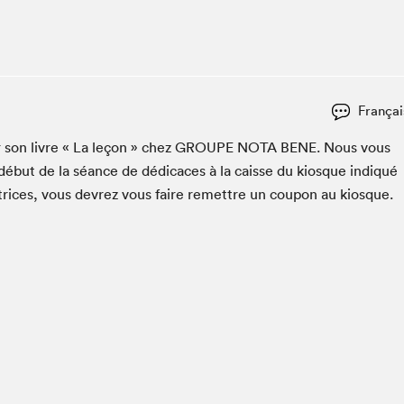
Espace ado | Lis-moi MTL
Espace des tout-petits
Espace Radio-Canada
La cabane à culture
Françai
La Maison des libraires
Le Salon dans ta classe
er son livre « La leçon » chez
GROUPE
NOTA
BENE
. Nous vous
début de la séance de dédi­caces à la caisse du kiosque indiqué
Liseur Public
utrices, vous devrez vous faire remet­tre un coupon au kiosque.
Matinées scolaires Hydro-Québec
Narra
Vitrine du Festival littéraire international Metropolis
bleu au SLM