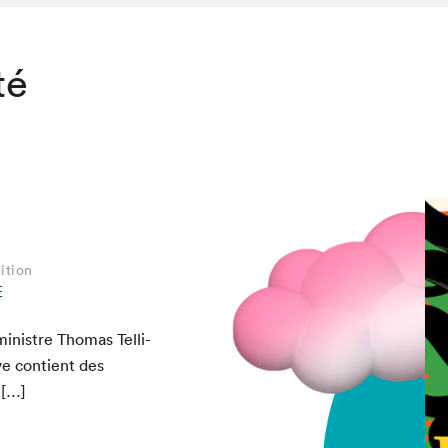
té
ition
E
in­istre Thomas Tel­li­
chez-vous?
ve con­tient des
 […]