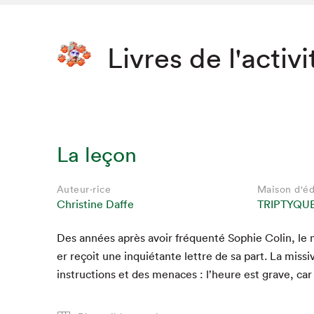
Livres de l'activi
La leçon
Auteur·rice
Maison d'éd
Christine Daffe
TRIPTYQU
Des années après avoir fréquen­té Sophie Col­in, le m
Que cher
er reçoit une inquié­tante let­tre de sa part. La mis­si
instruc­tions et des men­aces : l’heure est grave, car