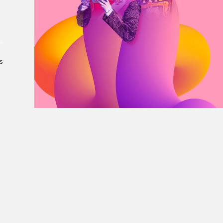
À propos du Salon
Liste des exposant·e·s
Liste des auteur·rice·s
s