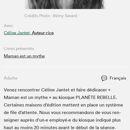
Crédits Photo - Rémy Savard
Avec
Céline Jantet,
Auteur·rice
Livres présentés
Maman est un mythe
Adulte
Français
Venez ren­con­tr­er Céline Jan­tet et faire dédi­cac­er «
Maman est un mythe » au kiosque
PLANÈTE
REBELLE
.
Cer­taines maisons d’édi­tion met­tent en place un sys­tème
de file d’at­tente. Nous vous recom­man­dons de vous ren­
seign­er auprès d’un·e employé·e du kiosque indiqué plus
haut au moins
20
min­utes avant le début de la séance.