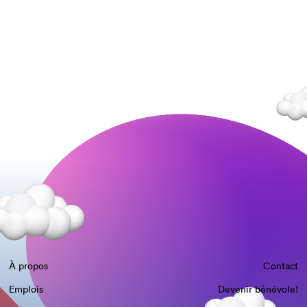
À propos
Contact
Emplois
Devenir bénévole!