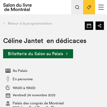
L'événement
Nos activités
retour
Retour à la programmation
Préparer sa visite au Salon
Liens pratiques
Céline Jantet en dédicaces
Préparer sa visite
Billetterie du Salon au Palais
Actualités
Salon au Palais
Au Palais
SLM PRO
Salon dans la ville et en ligne
En personne
Projets partenaires
14h00 à 15h00
Espace exposant⋅e⋅s
Vendredi 24 novembre 2023
Espace enseignant·e·s
Palais des congrès de Montréal