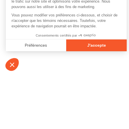
À propos
Contact
Emplois
Devenir bénévo
Espace médias
Vidéos et balad