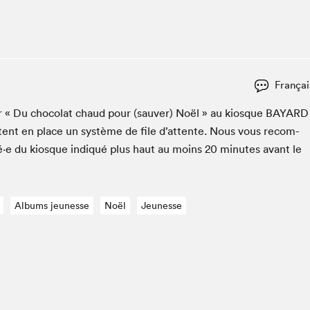
Espace ado | Lis-moi MTL
Espace des tout-petits
Espace Radio-Canada
La cabane à culture
Françai
La Maison des libraires
Le Salon dans ta classe
­er « Du choco­lat chaud pour (sauver) Noël » au kiosque
BAYARD
­tent en place un sys­tème de file d’at­tente. Nous vous recom­
Liseur Public
é·e du kiosque indiqué plus haut au moins
20
min­utes avant le
Matinées scolaires Hydro-Québec
Narra
Vitrine du Festival littéraire international Metropolis
bleu au SLM
Albums jeunesse
Noël
Jeunesse