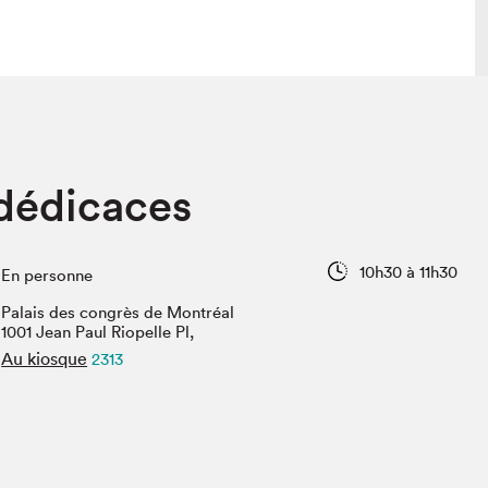
lais
Salon dans la ville et en ligne
dédicaces
tion
Programmation dans la ville
colaires Hydro-Québec
Programmation en ligne
Vidéos et balados
10h30 à 11h30
En personne
xposant·e·s
Palais des congrès de Montréal
teur·rice·s
1001 Jean Paul Riopelle Pl,
Au kiosque
2313