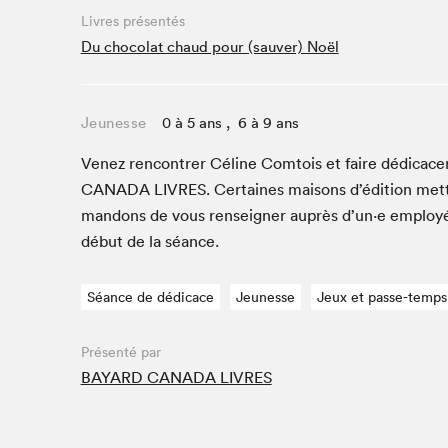
Café La Presse
Livres présentés
Espace Côte-des-Neiges
Du chocolat chaud pour (sauver) Noël
Espace jeunesse présenté par Desjardins
Espace Zines
Jeunesse
0 à 5 ans , 6 à 9 ans
La lecture en cadeau
Le grand jeu de lecture à voix haute du Salon du livre
Venez ren­con­tr­er Céline Com­tois et faire dédi­cac
de Montréal
CANA­DA
LIVRES
. Cer­taines maisons d’édi­tion met
Lettres québécoises au Salon
man­dons de vous ren­seign­er auprès d’un·e employ
Louisiane enracinée et branchée
début de la séance.
Mur des illustrateur·rice·s
SLM PRO
Séance de dédicace
Jeunesse
Jeux et passe-temps
Zone Manga
Présenté par
BAYARD CANADA LIVRES