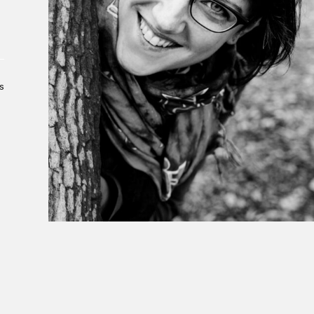
À propos du Salon
Liste des exposant·e·s
Liste des auteur·rice·s
s