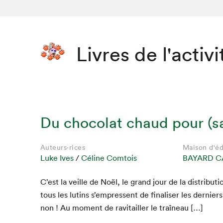
Livres de l'activi
Du chocolat chaud pour (s
Auteurs·rices
Maison d'éd
Luke Ives
/
Céline Comtois
BAYARD C
C’est la veille de Noël, le grand jour de la dis­tri­b­u­
tous les lutins s’empressent de finalis­er les derniers 
non ! Au moment de rav­i­tailler le traîneau […]