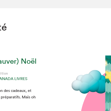
té
auver) Noël
ition
ANADA LIVRES
tion des cadeaux, et
pré­parat­ifs. Mais oh