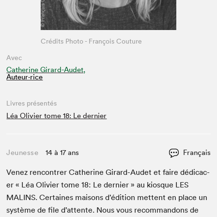
Crédits Photo - François Couture
Avec
Catherine Girard-Audet,
Auteur·rice
Livres présentés
Léa Olivier tome 18: Le dernier
Jeunesse
14 à 17 ans
Français
Venez ren­con­tr­er Cather­ine Girard-Audet et faire dédi­cac­
er « Léa Olivi­er tome
18
: Le dernier » au kiosque
LES
MALINS
. Cer­taines maisons d’édi­tion met­tent en place un
sys­tème de file d’at­tente. Nous vous recom­man­dons de