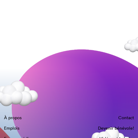
À propos
Contact
Emplois
Devenir bénévole!