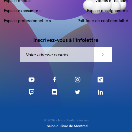
Espace médias
Vidéos et balados
Espace exposant·e⋅s
Espace enseignant·e⋅s
Espace professionnel·le⋅s
Politique de confidentialité
Inscrivez-vous à l'infolettre
© 2026 - Tous droits réservés