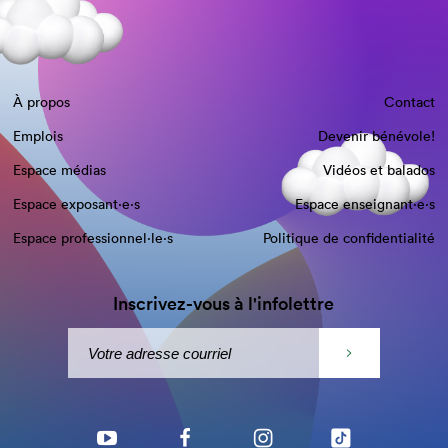
À propos
Contact
Emplois
Devenir bénévole!
Espace médias
Vidéos et balados
Espace exposant·e⋅s
Espace enseignant·e⋅s
Espace professionnel·le⋅s
Politique de confidentialité
Inscrivez-vous à l'infolettre