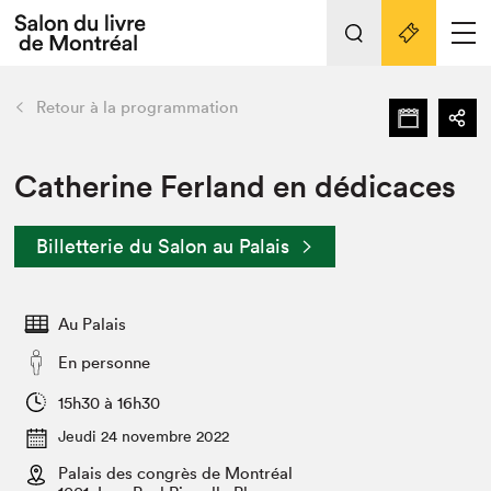
L'événement
Nos activités
retour
Retour à la programmation
Préparer sa visite au Salon
Liens pratiques
Catherine Ferland en dédicaces
Préparer sa visite
Billetterie du Salon au Palais
Actualités
Salon au Palais
Au Palais
SLM PRO
Salon dans la ville et en ligne
En personne
Projets partenaires
15h30 à 16h30
Espace exposant⋅e⋅s
Jeudi 24 novembre 2022
Espace enseignant·e·s
Palais des congrès de Montréal