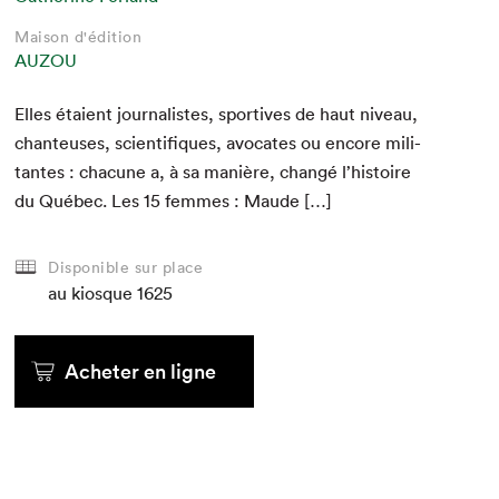
Maison d'édition
AUZOU
Elles étaient jour­nal­istes, sportives de haut niveau,
chanteuses, sci­en­tifiques, avo­cates ou encore mil­i­
tantes : cha­cune a, à sa manière, changé l’histoire
du Québec. Les
15
femmes : Maude […]
Disponible sur place
au kiosque
1625
Acheter en ligne