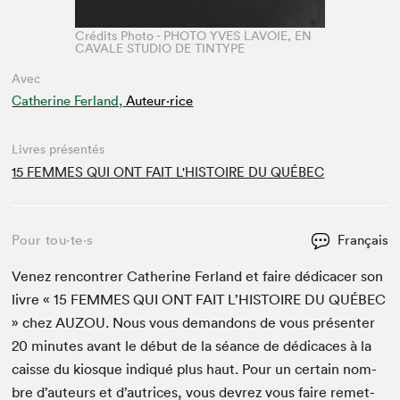
Crédits Photo - PHOTO YVES LAVOIE, EN
CAVALE STUDIO DE TINTYPE
Avec
Catherine Ferland,
Auteur·rice
Livres présentés
15 FEMMES QUI ONT FAIT L'HISTOIRE DU QUÉBEC
Pour tou⋅te⋅s
Français
Venez ren­con­tr­er Cather­ine Fer­land et faire dédi­cac­er son
livre «
15
FEMMES
QUI
ONT
FAIT
L’HIS­TOIRE
DU
QUÉBEC
» chez
AUZOU
. Nous vous deman­dons de vous présen­ter
20
min­utes avant le début de la séance de dédi­caces à la
caisse du kiosque indiqué plus haut. Pour un cer­tain nom­
bre d’auteurs et d’autrices, vous devrez vous faire remet­