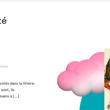
té
ition
­tés dans la lit­téra­
 sont, ils
mains à […]