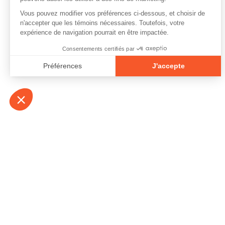
À propos
Contact
Emplois
Devenir bénévo
Espace médias
Vidéos et balad