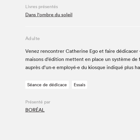
Café La Presse
Livres présentés
Espace Côte-des-Neiges
Dans l'ombre du soleil
Espace jeunesse présenté par Desjardins
Espace Zines
Adulte
La lecture en cadeau
Le grand jeu de lecture à voix haute du Salon du livre
Venez ren­con­tr­er Cather­ine Ego et faire dédi­cac­e
de Montréal
maisons d’édi­tion met­tent en place un sys­tème de 
Lettres québécoises au Salon
auprès d’un·e employé·e du kiosque indiqué plus h
Louisiane enracinée et branchée
Mur des illustrateur·rice·s
Séance de dédicace
Essais
SLM PRO
Zone Manga
Présenté par
BORÉAL