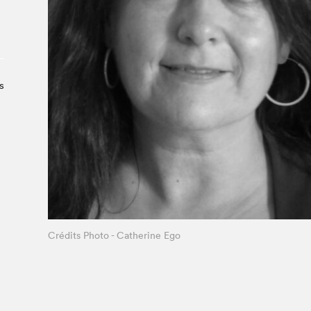
À propos du Salon
Liste des exposant·e·s
Liste des auteur·rice·s
s
Crédits Photo - Catherine Ego