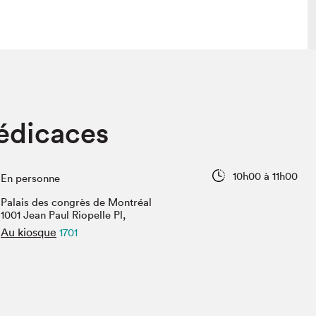
lais
Salon dans la ville et en ligne
édicaces
tion
Programmation dans la ville
colaires Hydro-Québec
Programmation en ligne
Vidéos et balados
10h00 à 11h00
En personne
xposant·e·s
Palais des congrès de Montréal
teur·rice·s
1001 Jean Paul Riopelle Pl,
Au kiosque
1701