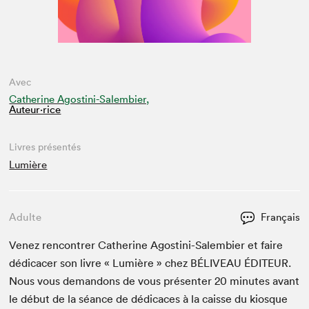
Avec
Catherine Agostini-Salembier,
Auteur·rice
Livres présentés
Lumière
Adulte
Français
Venez ren­con­tr­er Cather­ine Agos­ti­ni-Salem­bier et faire
dédi­cac­er son livre « Lumière » chez
BÉLIVEAU
ÉDI­TEUR
.
Nous vous deman­dons de vous présen­ter
20
min­utes avant
le début de la séance de dédi­caces à la caisse du kiosque