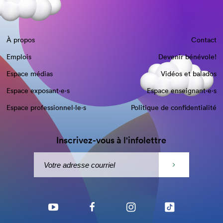
À propos
Contact
Emplois
Devenir bénévole!
Espace médias
Vidéos et balados
Espace exposant·e⋅s
Espace enseignant·e⋅s
Espace professionnel·le⋅s
Politique de confidentialité
Inscrivez-vous à l'infolettre