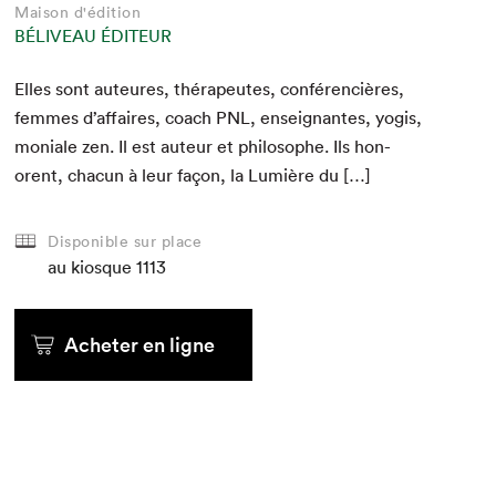
Maison d'édition
BÉLIVEAU ÉDITEUR
Elles sont auteures, thérapeutes, con­féren­cières,
femmes d’af­faires, coach
PNL
, enseignantes, yogis,
moni­ale zen. Il est auteur et philosophe. Ils hon­
orent, cha­cun à leur façon, la Lumière du […]
Disponible sur place
au kiosque
1113
Acheter en ligne