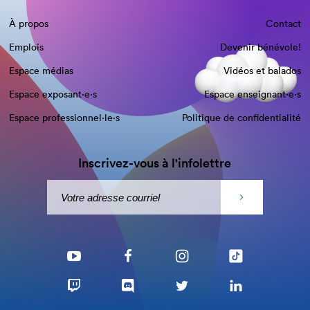
À propos
Contact
Emplois
Devenir bénévole!
Espace médias
Vidéos et balados
Espace exposant·e⋅s
Espace enseignant·e⋅s
Espace professionnel·le⋅s
Politique de confidentialité
Inscrivez-vous à l'infolettre