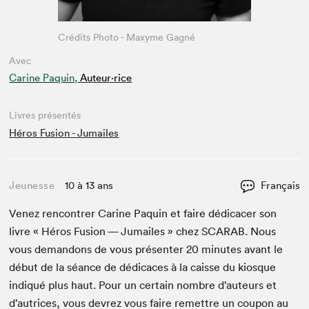
Crédits Photo - Maxyme Gagné
Avec
Carine Paquin,
Auteur·rice
Livres présentés
Héros Fusion - Jumailes
Jeunesse
10 à 13 ans
Français
Venez ren­con­tr­er Carine Paquin et faire dédi­cac­er son
livre « Héros Fusion — Jumailes » chez
SCARAB
. Nous
vous deman­dons de vous présen­ter
20
min­utes avant le
début de la séance de dédi­caces à la caisse du kiosque
indiqué plus haut. Pour un cer­tain nom­bre d’auteurs et
d’autrices, vous devrez vous faire remet­tre un coupon au