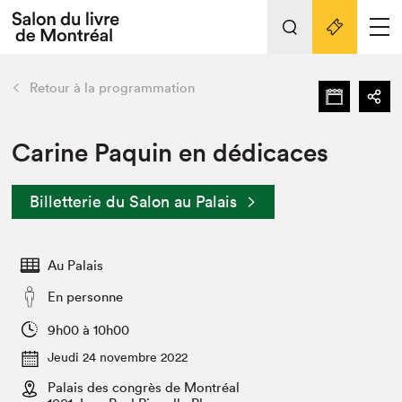
L'événement
Nos activités
retour
Retour à la programmation
Préparer sa visite au Salon
Liens pratiques
Carine Paquin en dédicaces
Préparer sa visite
Billetterie du Salon au Palais
Actualités
Salon au Palais
Au Palais
SLM PRO
Salon dans la ville et en ligne
En personne
Projets partenaires
9h00 à 10h00
Espace exposant⋅e⋅s
Jeudi 24 novembre 2022
Espace enseignant·e·s
Palais des congrès de Montréal