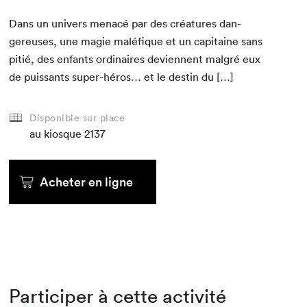
Dans un univers men­acé par des créa­tures dan­
gereuses, une magie malé­fique et un cap­i­taine sans
pitié, des enfants ordi­naires devi­en­nent mal­gré eux
de puis­sants super-héros… et le des­tin du […]
Disponible sur place
au kiosque
2137
Acheter en ligne
Participer à cette activité