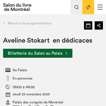
L'événement
Nos activités
retour
Retour à la programmation
Préparer sa visite au Salon
Liens pratiques
Aveline Stokart en dédicaces
Préparer sa visite
Billetterie du Salon au Palais
Actualités
Salon au Palais
Au Palais
SLM PRO
Salon dans la ville et en ligne
En personne
Projets partenaires
13h00 à 14h30
Espace exposant⋅e⋅s
Jeudi 23 novembre 2023
Espace enseignant·e·s
Palais des congrès de Montréal