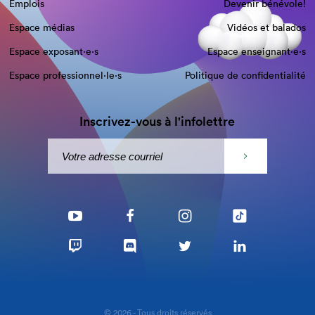
Emplois
Devenir bénévole!
Espace médias
Vidéos et balados
Espace exposant·e⋅s
Espace enseignant·e⋅s
Espace professionnel·le⋅s
Politique de confidentialité
Inscrivez-vous à l'infolettre
© 2026 - Tous droits réservés