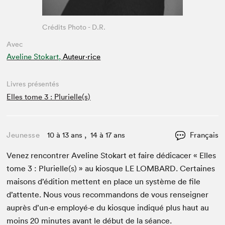
Crédits Photo - D.R.
Avec
Aveline Stokart,
Auteur·rice
Livres présentés
Elles tome 3 : Plurielle(s)
Jeunesse
10 à 13 ans , 14 à 17 ans
Français
Venez ren­con­tr­er Ave­line Stokart et faire dédi­cac­er « Elles
tome
3
: Plurielle(s) » au kiosque
LE
LOM­BARD
. Cer­taines
maisons d’édi­tion met­tent en place un sys­tème de file
d’at­tente. Nous vous recom­man­dons de vous ren­seign­er
auprès d’un·e employé·e du kiosque indiqué plus haut au
moins
20
min­utes avant le début de la séance.