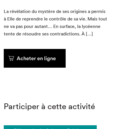
La révéla­tion du mys­tère de ses orig­ines a per­mis
à Elle de repren­dre le con­trôle de sa vie. Mais tout
ne va pas pour autant… En sur­face, la lycéenne
tente de résoudre ses con­tra­dic­tions. À […]
Acheter en ligne
Participer à cette activité