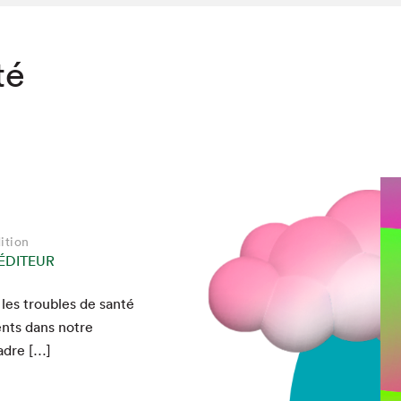
té
ition
ÉDITEUR
les trou­bles de san­té
ents dans notre
cadre […]