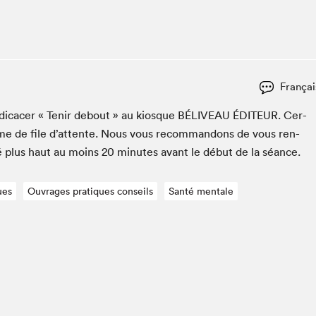
Espace ado | Lis-moi MTL
Espace des tout-petits
Espace Radio-Canada
La cabane à culture
Françai
La Maison des libraires
Le Salon dans ta classe
di­cac­er « Tenir debout » au kiosque
BÉLIVEAU
ÉDI­TEUR
. Cer­
ème de file d’at­tente. Nous vous recom­man­dons de vous ren­
Liseur Public
é plus haut au moins
20
min­utes avant le début de la séance.
Matinées scolaires Hydro-Québec
Narra
ues
Ouvrages pratiques conseils
Santé mentale
Vitrine du Festival littéraire international Metropolis
bleu au SLM