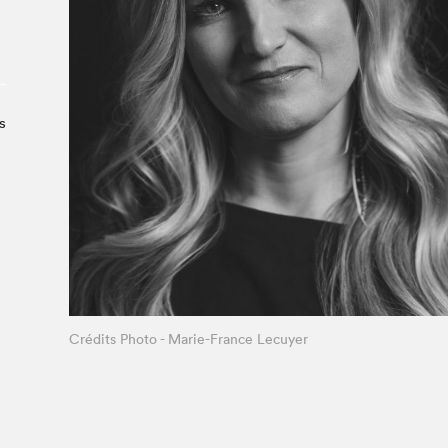
À propos du Salon
Liste des exposant·e·s
Liste des auteur·rice·s
s
Crédits Photo - Marie-France Lecuyer