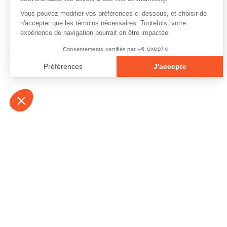
À propos
Contact
Emplois
Devenir bénévo
Espace médias
Vidéos et balad