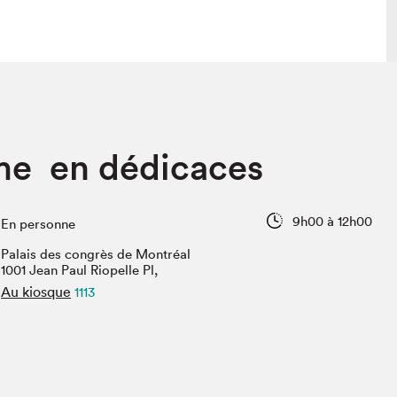
lais
Salon dans la ville et en ligne
me en dédicaces
tion
Programmation dans la ville
colaires Hydro-Québec
Programmation en ligne
Vidéos et balados
9h00 à 12h00
En personne
xposant·e·s
Palais des congrès de Montréal
teur·rice·s
1001 Jean Paul Riopelle Pl,
Au kiosque
1113