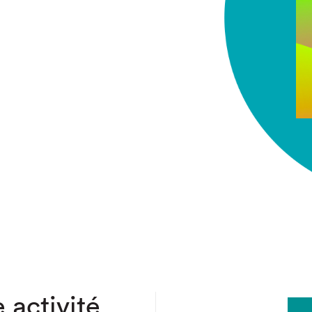
chez-vous?
 activité