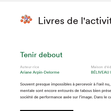
Livres de l'activi
Tenir debout
Auteur·rice
Maison d'éd
Ariane Arpin-Delorme
BÉLIVEAU 
Sou­vent presque impos­si­bles à percevoir à l’œil nu, 
men­tale sont encore entourés de tabous bien prés
société de per­for­mance axée sur l’image. Dans le 