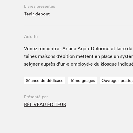
Café La Presse
Livres présentés
Espace Côte-des-Neiges
Tenir debout
Espace jeunesse présenté par Desjardins
Espace Zines
Adulte
La lecture en cadeau
Le grand jeu de lecture à voix haute du Salon du livre
Venez ren­con­tr­er Ari­ane Arpin-Delorme et faire dé
de Montréal
taines maisons d’édi­tion met­tent en place un sys­t
Lettres québécoises au Salon
seign­er auprès d’un·e employé·e du kiosque indiqu
Louisiane enracinée et branchée
Mur des illustrateur·rice·s
Séance de dédicace
Témoignages
Ouvrages pratiq
SLM PRO
Zone Manga
Présenté par
BÉLIVEAU ÉDITEUR