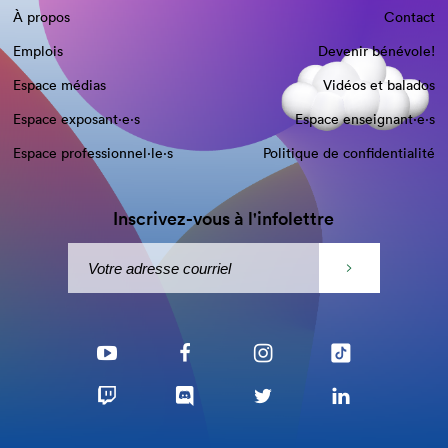
À propos
Contact
Emplois
Devenir bénévole!
Espace médias
Vidéos et balados
Espace exposant·e⋅s
Espace enseignant·e⋅s
Espace professionnel·le⋅s
Politique de confidentialité
Inscrivez-vous à l'infolettre