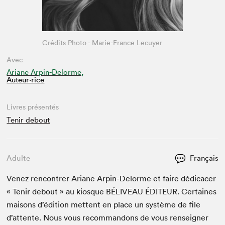
Crédits Photo - Marie-France Lecuyer
Avec
Ariane Arpin-Delorme,
Auteur·rice
Livres présentés
Tenir debout
Adulte
Français
Venez ren­con­tr­er Ari­ane Arpin-Delorme et faire dédi­cac­er
« Tenir debout » au kiosque
BÉLIVEAU
ÉDI­TEUR
. Cer­taines
maisons d’édi­tion met­tent en place un sys­tème de file
d’at­tente. Nous vous recom­man­dons de vous ren­seign­er