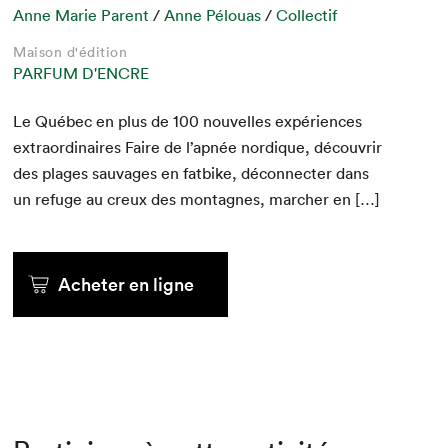
Anne Marie Parent
/
Anne Pélouas
/
Collectif
Maison d'édition
PARFUM D'ENCRE
Le Québec en plus de
100
nou­velles expéri­ences
extra­or­di­naires Faire de l’apnée nordique, décou­vrir
des plages sauvages en fat­bike, décon­necter dans
un refuge au creux des mon­tagnes, marcher en […]
Acheter en ligne