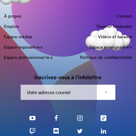
À propos
Contact
Emplois
Devenir bénévole!
Espace médias
Vidéos et balados
Espace exposant·e⋅s
Espace enseignant·e⋅s
Espace professionnel·le⋅s
Politique de confidentialité
Inscrivez-vous à l'infolettre