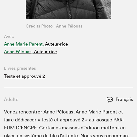
Crédits Photo - Anne Pélouas
Avec
Anne Marie Parent,
Auteur·rice
Anne Pélouas,
Auteur·rice
Livres présentés
Testé et approuvé 2
Adulte
Français
Venez ren­con­tr­er Anne Pélouas
‚
Anne Marie Par­ent et
faire dédi­cac­er « Testé et approu­vé
2
» au kiosque
PAR­
FUM
D’EN­CRE. Cer­taines maisons d’édi­tion met­tent en
place un sys­tème de file d’at­tente. Nous vous recom­man­