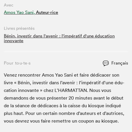
Avec
Amos Yao Sani,
Auteur·rice
Livres présentés
Bénin, investir dans l'avenir : l'impératif d'une éducation
innovante
Pour tou⋅te⋅s
Français
Venez ren­con­tr­er Amos Yao Sani et faire dédi­cac­er son
livre « Bénin, inve­stir dans l’avenir : l’im­pératif d’une édu­
ca­tion inno­vante » chez L’HAR­MAT­TAN. Nous vous
deman­dons de vous présen­ter
20
min­utes avant le début
de la séance de dédi­caces à la caisse du kiosque indiqué
plus haut. Pour un cer­tain nom­bre d’auteurs et d’autrices,
vous devrez vous faire remet­tre un coupon au kiosque.