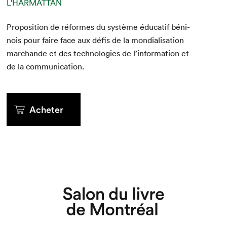
L'HARMATTAN
Propo­si­tion de réformes du sys­tème édu­catif béni­
nois pour faire face aux défis de la mon­di­al­i­sa­tion
marchande et des tech­nolo­gies de l’in­for­ma­tion et
de la communication.
Acheter
Que cherchez-vous?