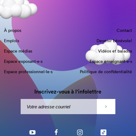
À propos
Contact
Emplois
Devenir bénévole!
Espace médias
Vidéos et balados
Espace exposant·e⋅s
Espace enseignant·e⋅s
Espace professionnel·le⋅s
Politique de confidentialité
Inscrivez-vous à l'infolettre