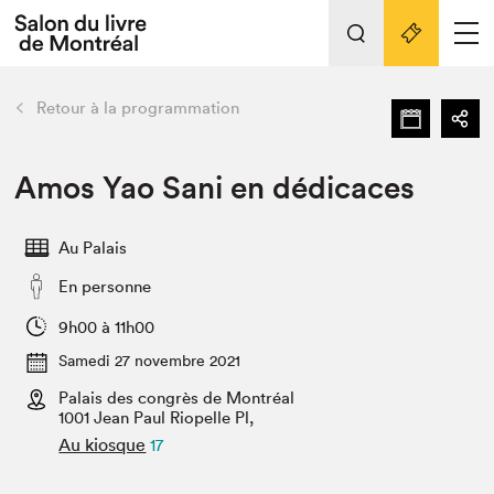
L'événement
Nos activités
retour
Retour à la programmation
Préparer sa visite au Salon
Liens pratiques
Amos Yao Sani en dédicaces
Préparer sa visite
Au Palais
Actualités
En personne
Salon au Palais
SLM PRO
9h00 à 11h00
Salon dans la ville et en ligne
Samedi 27 novembre 2021
Palais des congrès de Montréal
Projets partenaires
Espace exposant⋅e⋅s
1001 Jean Paul Riopelle Pl,
Au kiosque
17
Espace enseignant·e·s