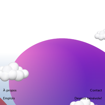
À propos
Contact
Emplois
Devenir bénévole!