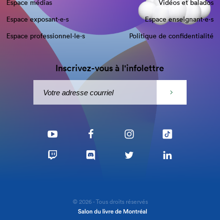
Espace médias
Vidéos et balados
Espace exposant·e⋅s
Espace enseignant·e⋅s
Espace professionnel·le⋅s
Politique de confidentialité
Inscrivez-vous à l'infolettre
© 2026 - Tous droits réservés