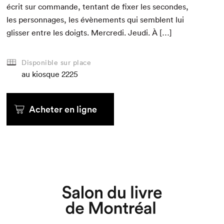
écrit sur com­mande, ten­tant de fix­er les sec­on­des,
les per­son­nages, les évène­ments qui sem­blent lui
gliss­er entre les doigts. Mer­cre­di. Jeu­di. À […]
Disponible sur place
au kiosque
2225
Acheter en ligne
Que cherchez-vous?