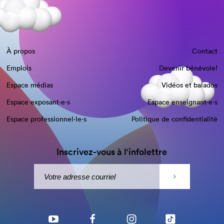
À propos
Contact
Emplois
Devenir bénévole!
Espace médias
Vidéos et balados
Espace exposant·e⋅s
Espace enseignant·e⋅s
Espace professionnel·le⋅s
Politique de confidentialité
Inscrivez-vous à l'infolettre