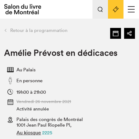
L'événement
Nos activités
retour
Retour à la programmation
Préparer sa visite au Salon
Liens pratiques
Amélie Prévost en dédicaces
Préparer sa visite
Au Palais
Actualités
En personne
Salon au Palais
SLM PRO
19h00 à 21h00
Salon dans la ville et en ligne
Vendredi 26 novembre 2021
Activité annulée
Projets partenaires
Espace exposant⋅e⋅s
Palais des congrès de Montréal
1001 Jean Paul Riopelle Pl,
Espace enseignant·e·s
Au kiosque
2225