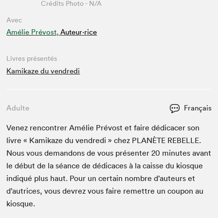
Crédits Photo - N/A
Avec
Amélie Prévost,
Auteur·rice
Livres présentés
Kamikaze du vendredi
Adulte
Français
Venez ren­con­tr­er Amélie Prévost et faire dédi­cac­er son
livre « Kamikaze du ven­dre­di » chez
PLANÈTE
REBELLE
.
Nous vous deman­dons de vous présen­ter
20
min­utes avant
le début de la séance de dédi­caces à la caisse du kiosque
indiqué plus haut. Pour un cer­tain nom­bre d’auteurs et
d’autrices, vous devrez vous faire remet­tre un coupon au
kiosque.