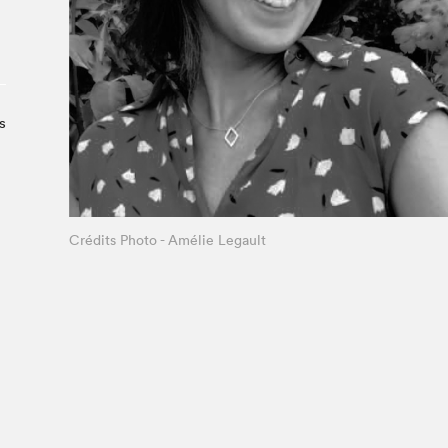
À propos du Salon
Liste des exposant·e·s
Liste des auteur·rice·s
s
Crédits Photo - Amélie Legault