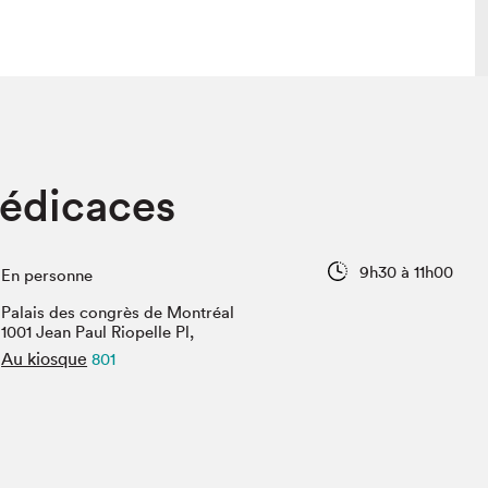
lais
Salon dans la ville et en ligne
dédicaces
tion
Programmation dans la ville
colaires Hydro-Québec
Programmation en ligne
Vidéos et balados
9h30 à 11h00
En personne
xposant·e·s
Palais des congrès de Montréal
teur·rice·s
1001 Jean Paul Riopelle Pl,
Au kiosque
801