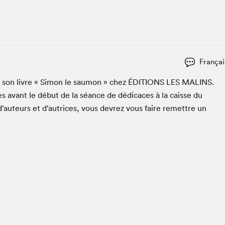
Espace ado | Lis-moi MTL
Espace des tout-petits
Espace Radio-Canada
La cabane à culture
Françai
La Maison des libraires
Le Salon dans ta classe
er son livre « Simon le saumon » chez
ÉDI­TIONS
LES
MALINS
.
s avant le début de la séance de dédi­caces à la caisse du
Liseur Public
d’auteurs et d’autrices, vous devrez vous faire remet­tre un
Matinées scolaires Hydro-Québec
Narra
Vitrine du Festival littéraire international Metropolis
bleu au SLM