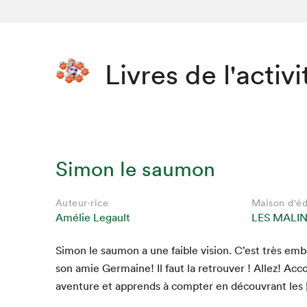
Livres de l'activi
Simon le saumon
Auteur·rice
Maison d'éd
Amélie Legault
LES MALI
Simon le saumon a une faible vision. C’est très embê­
Que cher
son amie Ger­maine! Il faut la retrou­ver ! Allez! Ac
aven­ture et apprends à compter en décou­vrant les