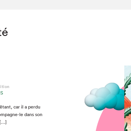
té
ition
NS
tant, car il a per­du
chez-vous?
com­pa­gne-le dans son
 […]