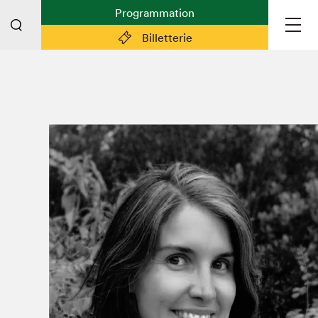
Programmation
Billetterie
Liens pratiques
Plan du Salon
Préparer sa visite
Partenaires
Espace médias
Espace exposant·e·s
Espace enseignant·e·s
Espace participant⋅e⋅s
Espace Salon dans la ville
Espace bénévoles
Devenir bénévole