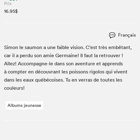
Prix
16.95$
Français
Simon le saumon a une faible vision. C’est très embê­tant,
car il a per­du son amie Ger­maine! Il faut la retrou­ver !
Allez! Accom­pa­gne-le dans son aven­ture et apprends
à compter en décou­vrant les pois­sons rigo­los qui vivent
dans les eaux québé­cois­es. Tu en ver­ras de toutes les
couleurs!
Albums jeunesse