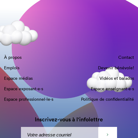
À propos
Contact
Emplois
Devenir bénévole!
Espace médias
Vidéos et balados
Espace exposant·e⋅s
Espace enseignant·e⋅s
Espace professionnel·le⋅s
Politique de confidentialité
Inscrivez-vous à l'infolettre