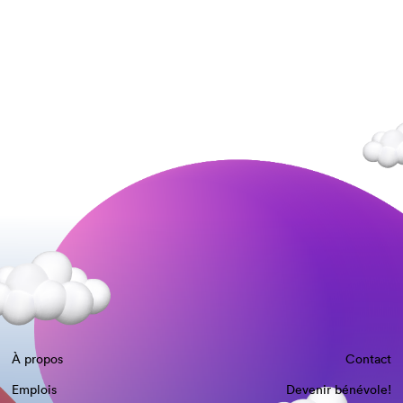
À propos
Contact
Emplois
Devenir bénévole!