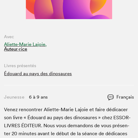
Avec
Aliette-Marie Lajoie,
Auteur·rice
Livres présentés
Édouard au pays des dinosaures
Jeunesse
6 à 9 ans
Français
Venez ren­con­tr­er Aliette-Marie Lajoie et faire dédi­cac­er
son livre « Édouard au pays des dinosaures » chez
ESSOR-
LIVRES
ÉDI­TEUR
. Nous vous deman­dons de vous présen­
ter
20
min­utes avant le début de la séance de dédi­caces