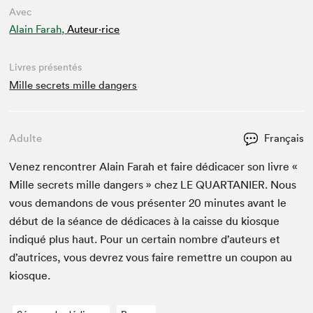
Avec
Alain Farah,
Auteur·rice
Livres présentés
Mille secrets mille dangers
Adulte
Français
Venez ren­con­tr­er Alain Farah et faire dédi­cac­er son livre «
Mille secrets mille dan­gers » chez
LE
QUAR­TANIER
. Nous
vous deman­dons de vous présen­ter
20
min­utes avant le
début de la séance de dédi­caces à la caisse du kiosque
indiqué plus haut. Pour un cer­tain nom­bre d’auteurs et
d’autrices, vous devrez vous faire remet­tre un coupon au
kiosque.