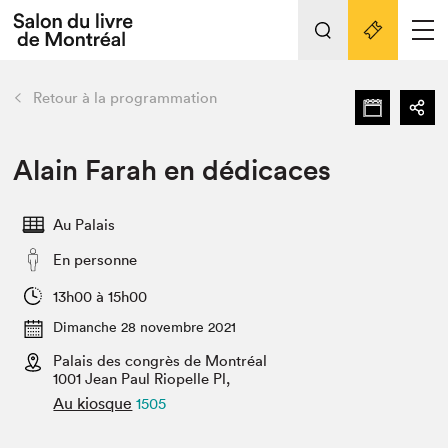
L'événement
Nos activités
retour
Retour à la programmation
Préparer sa visite au Salon
Liens pratiques
Alain Farah en dédicaces
Préparer sa visite
Au Palais
Actualités
En personne
Salon au Palais
SLM PRO
13h00 à 15h00
Salon dans la ville et en ligne
Dimanche 28 novembre 2021
Palais des congrès de Montréal
Projets partenaires
Espace exposant⋅e⋅s
1001 Jean Paul Riopelle Pl,
Au kiosque
1505
Espace enseignant·e·s