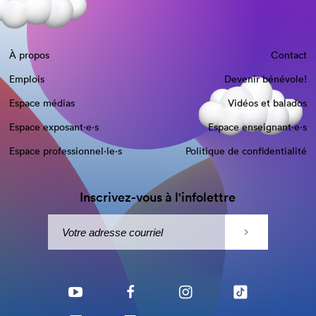
À propos
Contact
Emplois
Devenir bénévole!
Espace médias
Vidéos et balados
Espace exposant·e⋅s
Espace enseignant·e⋅s
Espace professionnel·le⋅s
Politique de confidentialité
Inscrivez-vous à l'infolettre