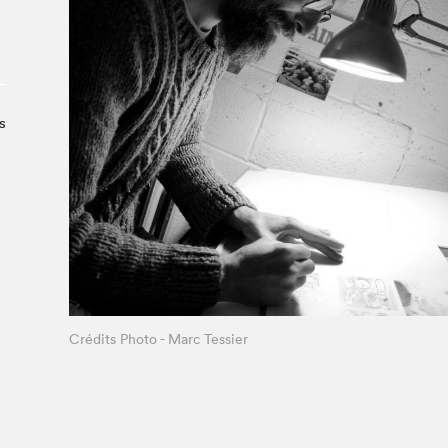
À propos du Salon
Liste des exposant·e·s
Liste des auteur·rice·s
s
Crédits Photo - Marc Tessier