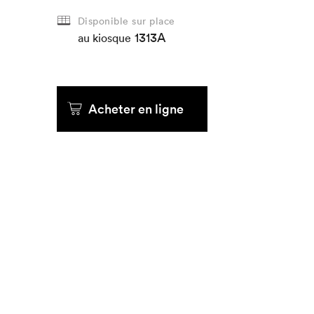
Disponible sur place
Que cher
1313A
au kiosque
Acheter en ligne