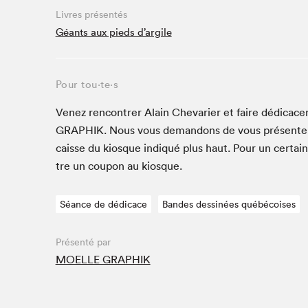
Café La Presse
Livres présentés
Espace Côte-des-Neiges
Géants aux pieds d’argile
Espace jeunesse présenté par Desjardins
Espace Zines
Pour tou⋅te⋅s
La lecture en cadeau
Le grand jeu de lecture à voix haute du Salon du livre
Venez ren­con­tr­er Alain Chevari­er et faire dédi­cac­
de Montréal
GRAPHIK
. Nous vous deman­dons de vous présen­t
Lettres québécoises au Salon
caisse du kiosque indiqué plus haut. Pour un cer­tai
Louisiane enracinée et branchée
tre un coupon au kiosque.
Mur des illustrateur·rice·s
SLM PRO
Séance de dédicace
Bandes dessinées québécoises
Zone Manga
Présenté par
MOELLE GRAPHIK