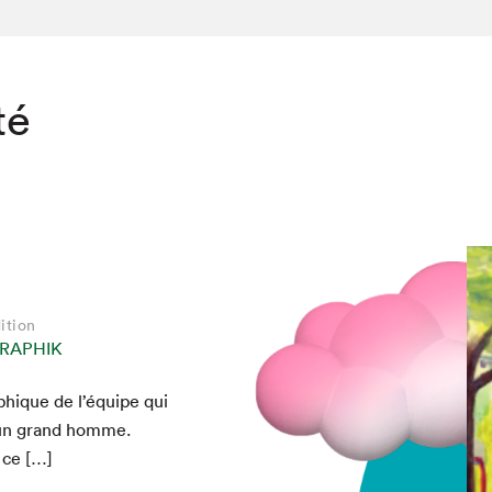
té
ition
RAPHIK
phique de l’équipe qui
 un grand homme.
, ce […]