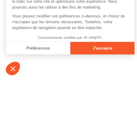
À propos
Contact
Emplois
Devenir bénévo
Espace médias
Vidéos et balad