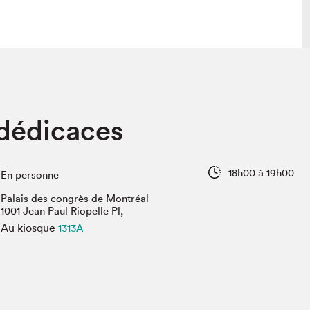
lais
Salon dans la ville et en ligne
 dédicaces
tion
Programmation dans la ville
colaires Hydro-Québec
Programmation en ligne
Vidéos et balados
18h00 à 19h00
En personne
xposant·e·s
Palais des congrès de Montréal
teur·rice·s
1001 Jean Paul Riopelle Pl,
Au kiosque
1313A