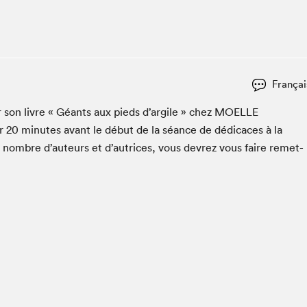
Espace ado | Lis-moi MTL
Espace des tout-petits
Espace Radio-Canada
La cabane à culture
Françai
La Maison des libraires
Le Salon dans ta classe
er son livre « Géants aux pieds d’argile » chez
MOELLE
er
20
min­utes avant le début de la séance de dédi­caces à la
Liseur Public
n nom­bre d’auteurs et d’autrices, vous devrez vous faire remet­
Matinées scolaires Hydro-Québec
Narra
Vitrine du Festival littéraire international Metropolis
bleu au SLM