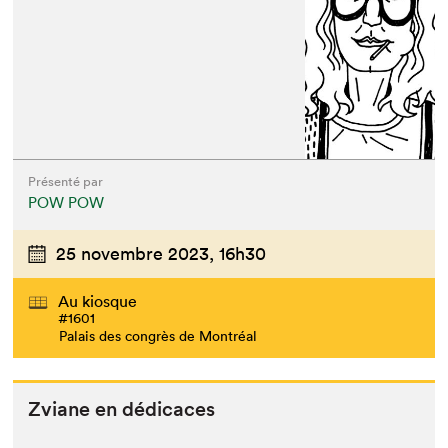
Présenté par
POW POW
25 novembre 2023,
16h30
Au kiosque
#1601
Palais des congrès de Montréal
Zviane en dédicaces