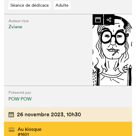
Séance de dédicace
Adulte
Auteur·rice
Zviane
Présenté par
POW POW
26 novembre 2023,
10h30
Au kiosque
#1601