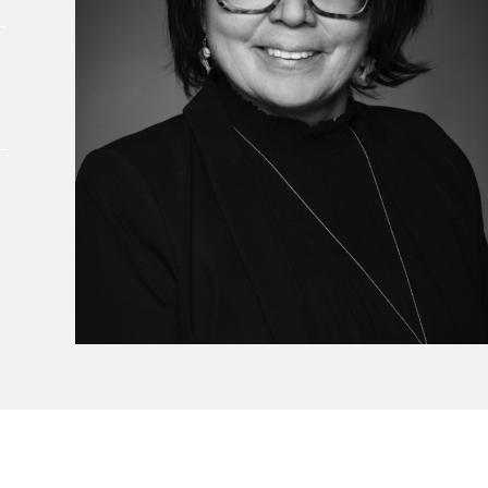
À propos du Salon
Liste des exposant·e·s
Liste des auteur·rice·s