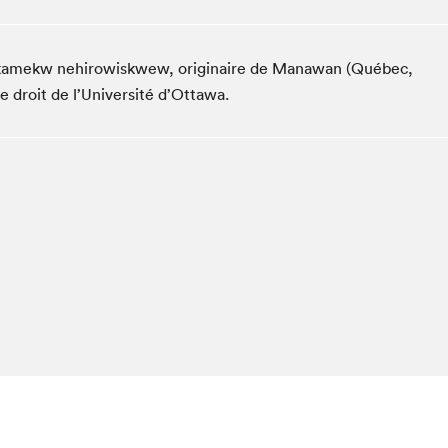
Espace ado | Lis-moi MTL
Espace des tout-petits
kamekw nehirowiskwew, originaire de Manawan (Québec,
Espace Radio-Canada
e droit de l’Université d’Ottawa.
La cabane à culture
La Maison des libraires
Le Salon dans ta classe
Liseur Public
Matinées scolaires Hydro-Québec
Narra
Vitrine du Festival littéraire international Metropolis
bleu au SLM