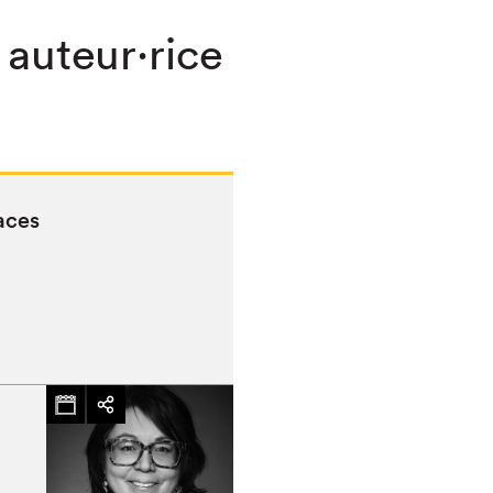
 auteur·rice
aces
chez-vous?