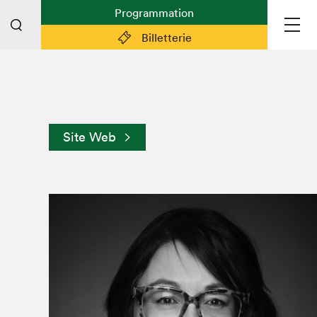
Programmation
Billetterie
Liens pratiques
Plan du Salon
Site Web
Préparer sa visite
Partenaires
Espace médias
Espace exposant·e·s
Espace enseignant·e·s
Espace participant⋅e⋅s
Espace Salon dans la ville
Espace bénévoles
Devenir bénévole