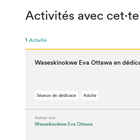
Activités avec cet·te
1
Activité
Was­e­ski­nok­we Eva Ottawa en dédic
Séance de dédicace
Adulte
Auteur·rice
Que cher
Waseskinokwe Eva Ottawa