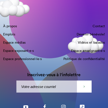
À propos
Contact
Emplois
Devenir bénévole!
Espace médias
Vidéos et balados
Espace exposant·e⋅s
Espace enseignant·e⋅s
Espace professionnel·le⋅s
Politique de confidentialité
Inscrivez-vous à l'infolettre